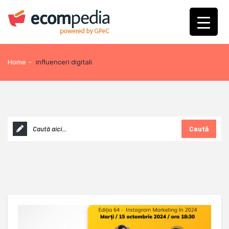
Home
-
influenceri digitali
Caută