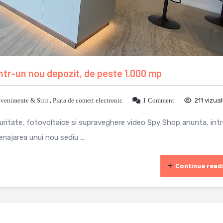
 intr-un nou depozit, de peste 1.000 mp
venimente & Stiri
,
Piata de comert electronic
1 Comment
211 vizual
uritate, fotovoltaice si supraveghere video Spy Shop anunta, int
najarea unui nou sediu ...
Continue read