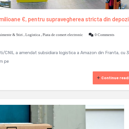
ilioane €, pentru supravegherea stricta din depozi
imente & Stiri
,
Logistica
,
Piata de comert electronic
0 Comments
ati/CNIL a amendat subsidiara logistica a Amazon din Franta, cu 
im pe
Continue read