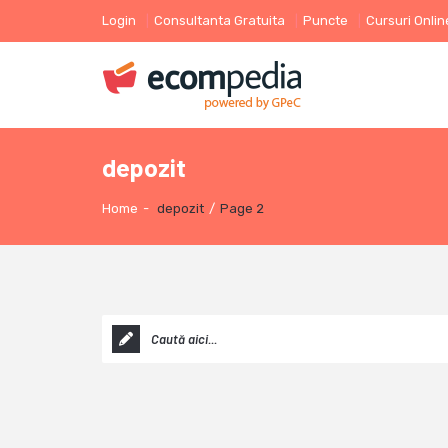
Login
Consultanta Gratuita
Puncte
Cursuri Onlin
depozit
Home
-
depozit
/
Page 2