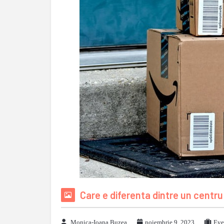
Care e diferenta dintre un centru
Monica-Ioana Buzea
noiembrie 9, 2023
Eve