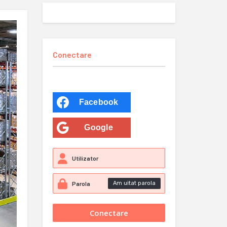
Conectare
Facebook
Google
Am uitat parola