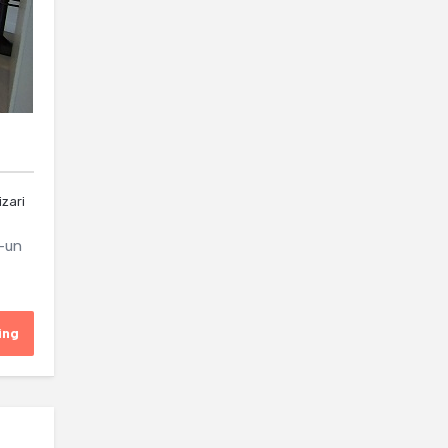
izari
r-un
ing