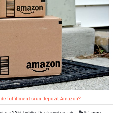
 de fulfillment si un depozit Amazon?
nimente & Stiri
,
Logistica
,
Piata de comert electronic
0 Comments