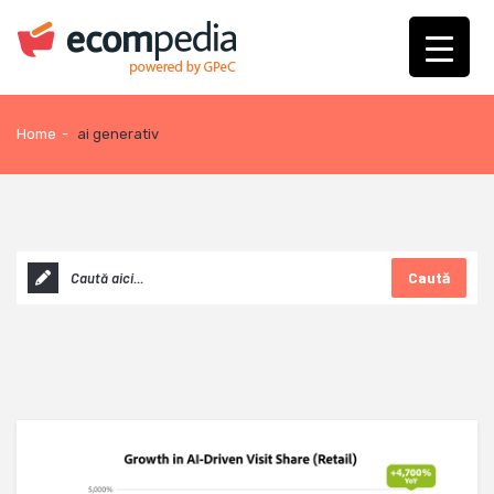
Home
-
ai generativ
Caută