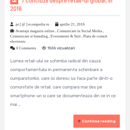
7 concluzii despre retail-ul global, in
2016
pr [ @ ] ecompedia ro
aprilie 21, 2016
Avantaje magazin online
,
Comunicare in Social Media
,
Comunicare si branding
,
Evenimente & Stiri
,
Piata de comert
electronic
0 Comments
1506 vizualizari
Lumea retail-ului se schimba radical din cauza
comportamentului in permanenta schimbare a
cumparatorilor, care isi doresc sa faca parte dintr-o
comunitate de retail, care cumpara mai des pe
smartphone-uri si care se documenteaza din ce in ce
mai ...
Continue reading