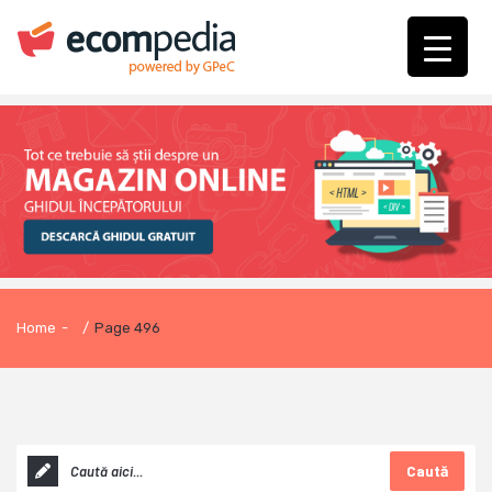
Home
-
/
Page 496
Caută