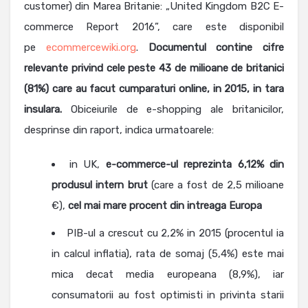
customer) din Marea Britanie: „United Kingdom B2C E-
commerce Report 2016”, care este disponibil
pe
ecommercewiki.org
.
Documentul contine cifre
relevante privind cele peste 43 de milioane de britanici
(81%) care au facut cumparaturi online, in 2015, in tara
insulara.
Obiceiurile de e-shopping ale britanicilor,
desprinse din raport, indica urmatoarele:
in UK,
e-commerce-ul reprezinta 6,12% din
produsul intern brut
(care a fost de 2,5 milioane
€),
cel mai mare procent din intreaga Europa
PIB-ul a crescut cu 2,2% in 2015 (procentul ia
in calcul inflatia), rata de somaj (5,4%) este mai
mica decat media europeana (8,9%), iar
consumatorii au fost optimisti in privinta starii