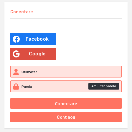
Conectare
Facebook
Google
Am uitat parola