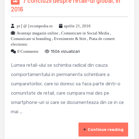
7 concluzii despre retail-ul global, in
2016
pr [ @ ] ecompedia ro
aprilie 21, 2016
Avantaje magazin online
,
Comunicare in Social Media
,
Comunicare si branding
,
Evenimente & Stiri
,
Piata de comert
electronic
0 Comments
1506 vizualizari
Lumea retail-ului se schimba radical din cauza
comportamentului in permanenta schimbare a
cumparatorilor, care isi doresc sa faca parte dintr-o
comunitate de retail, care cumpara mai des pe
smartphone-uri si care se documenteaza din ce in ce
mai ...
Continue reading