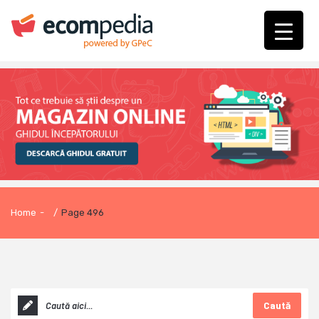
Home
-
/
Page 496
Caută