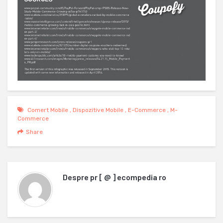
Comert Mobile
,
Dispozitive Mobile
,
E-Commerce
,
M-
Commerce
Share
Despre
pr [ @ ] ecompedia ro