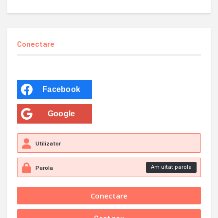
Conectare
Facebook
Google
Am uitat parola