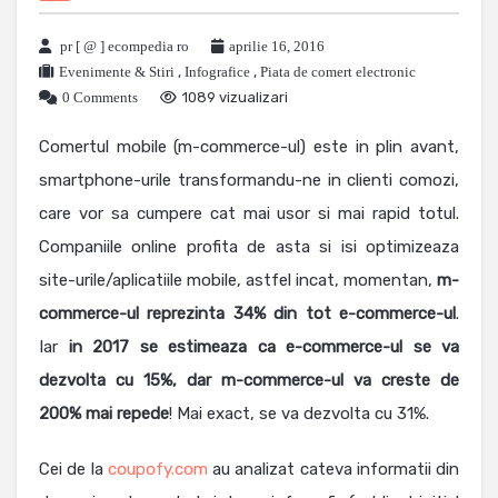
pr [ @ ] ecompedia ro
aprilie 16, 2016
Evenimente & Stiri
,
Infografice
,
Piata de comert electronic
0 Comments
1089 vizualizari
Comertul mobile (m-commerce-ul) este in plin avant,
smartphone-urile transformandu-ne in clienti comozi,
care vor sa cumpere cat mai usor si mai rapid totul.
Companiile online profita de asta si isi optimizeaza
site-urile/aplicatiile mobile, astfel incat, momentan,
m-
commerce-ul reprezinta 34% din tot e-commerce-ul
.
Iar
in 2017 se estimeaza ca e-commerce-ul se va
dezvolta cu 15%, dar m-commerce-ul va creste de
200% mai repede
! Mai exact, se va dezvolta cu 31%.
Cei de la
coupofy.com
au analizat cateva informatii din