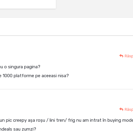
Răs
cu o singura pagina?
lte 1000 platforme pe aceeasi nisa?
Răs
un pic creepy așa roșu / lini tren/ frig nu am intrat în buying mod
amdeals sau zumzi?