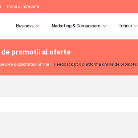
e
Pune o întrebare
Business
Marketing & Comunicare
Tehnic
de promotii si oferte
Despre publicitatea online
-
Feedback pt o platforma online de promotii s