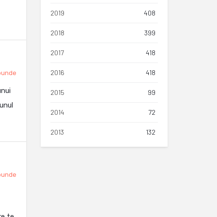
2019
408
2018
399
2017
418
2016
418
punde
unui
2015
99
unul
2014
72
2013
132
punde
re te