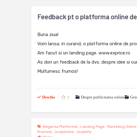
Feedback pt o platforma online de 
Buna ziua!
Vom lansa, in curand, o platforma online de prom
Am facut si un landing page. www.exprice.ro
As dori un feedback de la dvs. despre idee si c
Multumesc frumos!
Deschis
0
Despre publicitatea online
Gene
Alegerea Platformei
,
Landing Page
,
Marketing Online
Promotii
,
Usabilitate
,
Usability