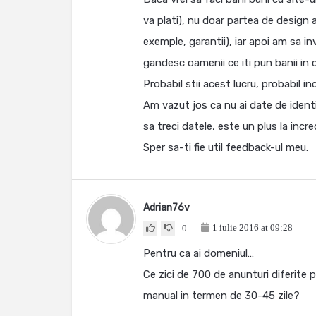
va plati), nu doar partea de design 
exemple, garantii), iar apoi am sa in
gandesc oamenii ce iti pun banii in 
Probabil stii acest lucru, probabil i
Am vazut jos ca nu ai date de identi
sa treci datele, este un plus la incre
Sper sa-ti fie util feedback-ul meu.
Adrian76v
1 iulie 2016 at 09:28
0
Pentru ca ai domeniul…
Ce zici de 700 de anunturi diferite 
manual in termen de 30-45 zile?