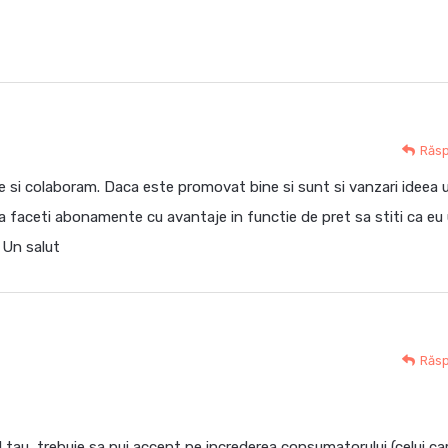
Răs
te si colaboram. Daca este promovat bine si sunt si vanzari ideea 
faceti abonamente cu avantaje in functie de pret sa stiti ca eu 
! Un salut
Răs
ul tau, trebuie sa pui accent pe increderea consumatorului (celui ca