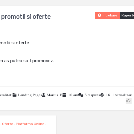
promotii si oferte
Raport
Intrebare
otii si oferte.
um as putea sa-l promovez.
ralitati
Landing Pages
Marius. B
10 ani
5 raspuns
1611 vizualizari
,
Oferte
,
Platforma Online
,