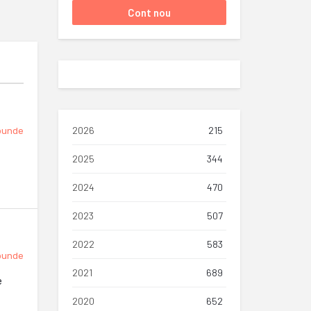
2026
215
punde
2025
344
2024
470
2023
507
2022
583
punde
2021
689
e
2020
652