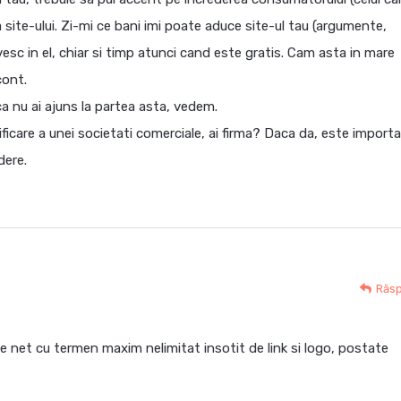
a site-ului. Zi-mi ce bani imi poate aduce site-ul tau (argumente,
vesc in el, chiar si timp atunci cand este gratis. Cam asta in mare
cont.
nca nu ai ajuns la partea asta, vedem.
ficare a unei societati comerciale, ai firma? Daca da, este import
dere.
Răs
pe net cu termen maxim nelimitat insotit de link si logo, postate