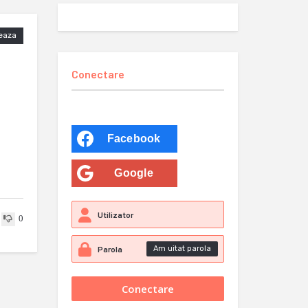
eaza
Conectare
Facebook
Google
0
Am uitat parola