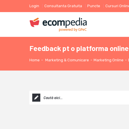
Login
Consultanta Gratuita
Puncte
Cursuri Onlin
Feedback pt o platforma online 
Home
-
Marketing & Comunicare
-
Marketing Online
-