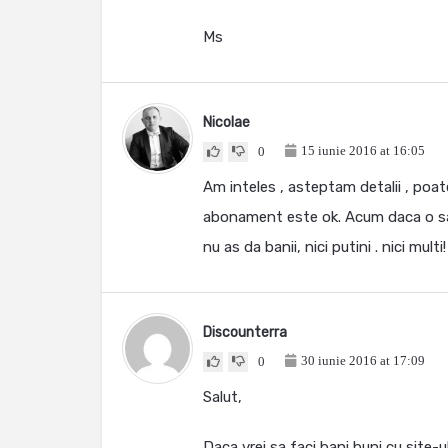
Ms
Nicolae
15 iunie 2016 at 16:05
0
Am inteles , asteptam detalii , poa
abonament este ok. Acum daca o sa 
nu as da banii, nici putini . nici multi
Discounterra
30 iunie 2016 at 17:09
0
Salut,
Daca vrei sa faci bani buni cu site-