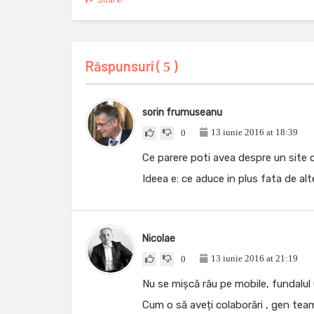
Share
Răspunsuri (
)
5
sorin frumuseanu
13 iunie 2016 at 18:39
0
Ce parere poti avea despre un site 
Ideea e: ce aduce in plus fata de a
Nicolae
13 iunie 2016 at 21:19
0
Nu se mișcă rău pe mobile, fundalul 
Cum o să aveți colaborări , gen te