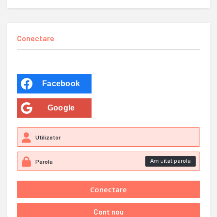
Conectare
Facebook
Google
Am uitat parola