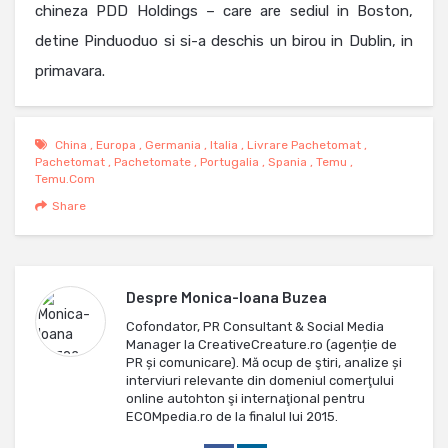
chineza PDD Holdings – care are sediul in Boston,
detine Pinduoduo si si-a deschis un birou in Dublin, in
primavara.
China
,
Europa
,
Germania
,
Italia
,
Livrare Pachetomat
,
Pachetomat
,
Pachetomate
,
Portugalia
,
Spania
,
Temu
,
Temu.com
Share
Despre
Monica-Ioana Buzea
Cofondator, PR Consultant & Social Media
Manager la CreativeCreature.ro (agenție de
PR și comunicare). Mă ocup de ştiri, analize și
interviuri relevante din domeniul comerţului
online autohton şi internaţional pentru
ECOMpedia.ro de la finalul lui 2015.