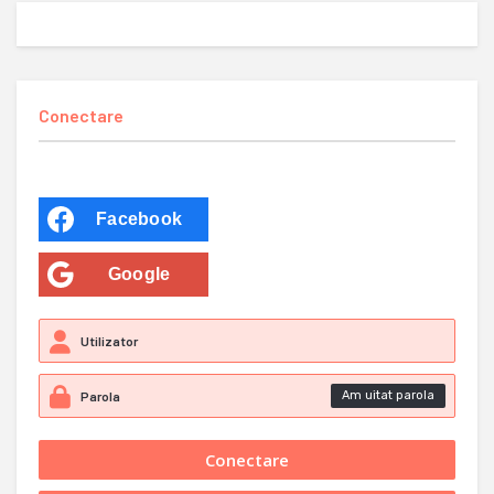
Conectare
Facebook
Google
Am uitat parola