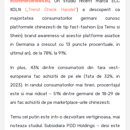
ecommercenews.eu
.
Un studiu recent marca ECC
KOLN
(„Trend Check Handel”
) a descoperit ca
majoritatea consumatorilor germani cunosc
platformele chinezesti de tip fast-fashion (ca Temu si
Shein): brand awareness-ul acestor platforme asiatice
in Germania a crescut cu 13 puncte procentuale, in
ultimul an), de la 78%, la 91%.
In plus, 43% dintre consumatorii din tara vest-
europeana fac achizitii de pe ele (fata de 32%, in
2023). In randul consumatorilor mai tineri, procentajul
este si mai ridicat – 51% dintre germanii de 18-29 de
ani fac achizitii de pe marketplace-urile chinezesti.
Temu cel putin este intr-o dezvoltare vertiginoasa, mai
noteaza studiul. Subsidiara PDD Holdings – desi este