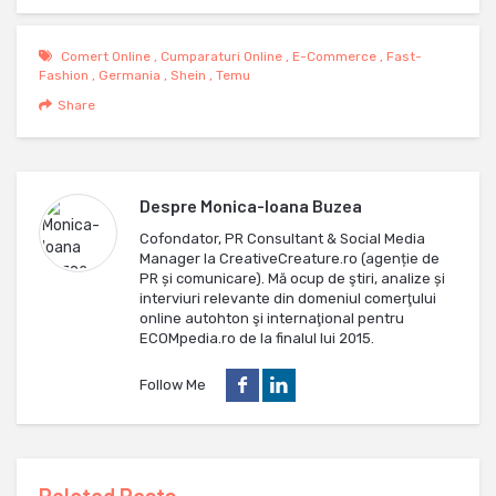
Comert Online
,
Cumparaturi Online
,
E-Commerce
,
Fast-
Fashion
,
Germania
,
Shein
,
Temu
Share
Despre
Monica-Ioana Buzea
Cofondator, PR Consultant & Social Media
Manager la CreativeCreature.ro (agenție de
PR și comunicare). Mă ocup de ştiri, analize și
interviuri relevante din domeniul comerţului
online autohton şi internaţional pentru
ECOMpedia.ro de la finalul lui 2015.
Follow Me