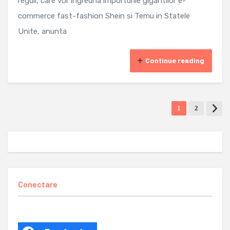
reguli, care vor ingreuna importurile gigantilor e-
commerce fast-fashion Shein si Temu in Statele
Unite, anunta
Continue reading
1
2
Conectare