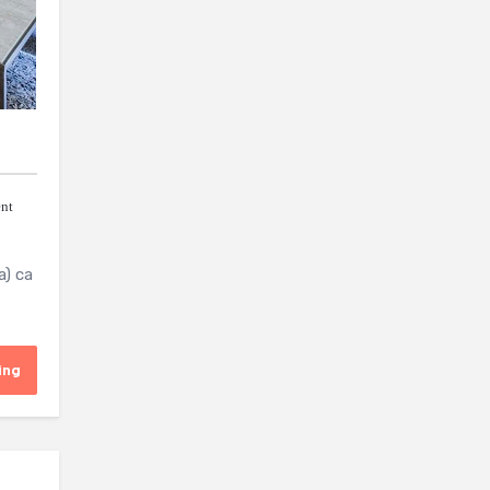
nt
a) ca
ing