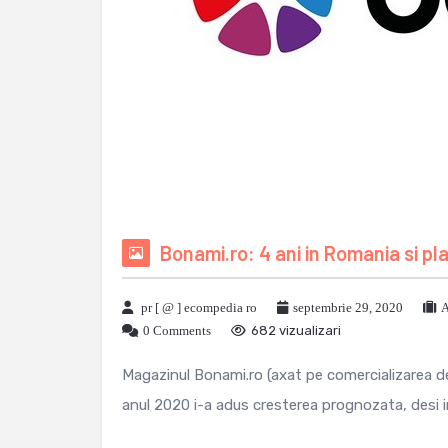
Bonami.ro: 4 ani in Romania si pl
pr [ @ ] ecompedia ro
septembrie 29, 2020
A
0 Comments
682 vizualizari
Magazinul Bonami.ro (axat pe comercializarea 
anul 2020 i-a adus cresterea prognozata, desi in 