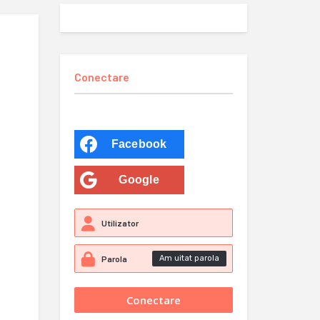
Conectare
Facebook
Google
Am uitat parola