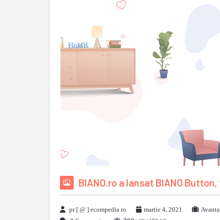
BIANO.ro a lansat BIANO Button, 
pr [ @ ] ecompedia ro
martie 4, 2021
Avanta