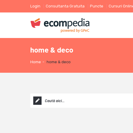
Login
Consultanta Gratuita
Puncte
Cursuri Onlin
home & deco
Home
-
home & deco