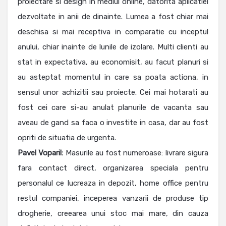
proiectare si design in mediul online, datorita aplicatiei
dezvoltate in anii de dinainte. Lumea a fost chiar mai
deschisa si mai receptiva in comparatie cu inceptul
anului, chiar inainte de lunile de izolare. Multi clienti au
stat in expectativa, au economisit, au facut planuri si
au asteptat momentul in care sa poata actiona, in
sensul unor achizitii sau proiecte. Cei mai hotarati au
fost cei care si-au anulat planurile de vacanta sau
aveau de gand sa faca o investite in casa, dar au fost
opriti de situatia de urgenta.
Pavel Voparil:
Masurile au fost numeroase: livrare sigura
fara contact direct, organizarea speciala pentru
personalul ce lucreaza in depozit, home office pentru
restul companiei, inceperea vanzarii de produse tip
drogherie, creearea unui stoc mai mare, din cauza