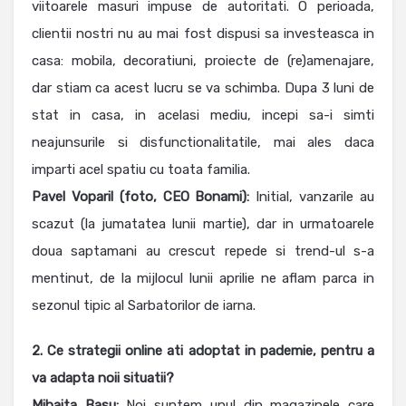
viitoarele masuri impuse de autoritati. O perioada,
clientii nostri nu au mai fost dispusi sa investeasca in
casa: mobila, decoratiuni, proiecte de (re)amenajare,
dar stiam ca acest lucru se va schimba. Dupa 3 luni de
stat in casa, in acelasi mediu, incepi sa-i simti
neajunsurile si disfunctionalitatile, mai ales daca
imparti acel spatiu cu toata familia.
Pavel Voparil (foto, CEO Bonami):
Initial, vanzarile au
scazut (la jumatatea lunii martie), dar in urmatoarele
doua saptamani au crescut repede si trend-ul s-a
mentinut, de la mijlocul lunii aprilie ne aflam parca in
sezonul tipic al Sarbatorilor de iarna.
2. Ce strategii online ati adoptat in pademie, pentru a
va adapta noii situatii?
Mihaita Basu:
Noi suntem unul din magazinele care