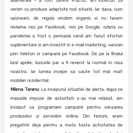
asemenea – a fost cerere. Practic, am incercat sa
venim cu produse adaptate noii situatii. Iar daca, cum
spuneam, de regula vindem organic si nu facem
reclama nici pe Facebook, nici pe Google, odata cu
pandemia a fost o perioada cand am facut eforturi
suplimentare si am investit in e-mail marketing, vanzari
prin telefon si campanii pe Facebook. De pe la finalul
lunii aprilie, lucrurile par a fi revenit la normal in nisa
noastra. Iar lumea incepe sa caute tot mai mult
mobilier rezidential.
Milena
Taranu:
La inceputul situatiei de alerta, dupa ce
masurile impuse de autoritati s-au mai relaxat, am
inceput sa programam campanii pentru vanzarea
produselor si serviciilor online. Din fericire, eram
pregatite deja pentru a muta toata activitatea de