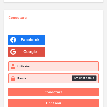
Conectare
Facebook
Google
Am uitat parola