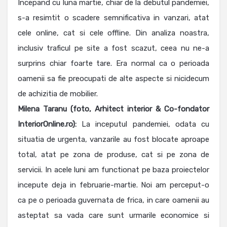
Incepand cu luna martie, chiar de la debutul pandemiei,
s-a resimtit o scadere semnificativa in vanzari, atat
cele online, cat si cele offline. Din analiza noastra,
inclusiv traficul pe site a fost scazut, ceea nu ne-a
surprins chiar foarte tare. Era normal ca o perioada
oamenii sa fie preocupati de alte aspecte si nicidecum
de achizitia de mobilier.
Milena
Taranu
(foto, Arhitect interior & Co-fondator
InteriorOnline.ro):
La inceputul pandemiei, odata cu
situatia de urgenta, vanzarile au fost blocate aproape
total, atat pe zona de produse, cat si pe zona de
servicii. In acele luni am functionat pe baza proiectelor
incepute deja in februarie-martie. Noi am perceput-o
ca pe o perioada guvernata de frica, in care oamenii au
asteptat sa vada care sunt urmarile economice si