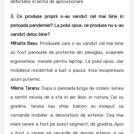
deficitelor in lantul de aprovizionare.
3. Ce produse proprii s-au vandut cel mai bine in
perioada pandemiei? La polul opus, ce produse nu s-au
vandut deloc bine?
Mihaita Basu:
Produsele care s-au vandut cel mai bine
au fost panourile de protectie din plexiglas, scaunele
ergonomice, mesele pentru laptop. La polul opus, clar
mobilierul rezidential a luat o pauza. Insa recupereaza
acum puternic.
Milena
Taranu:
Dupa o perioada lunga de izolare, lumea
a simtit nevoia de a sta in aer liber, in natura. Cei cu
gradina, terasa sau chiar balcon au inceput sa
comande mobilier si decoratiuni de exterior. Cea mai
mare cerere a fost pe acest segment, de gradina. Apoi
a fost o cerere pe serviciile de design interior si pe