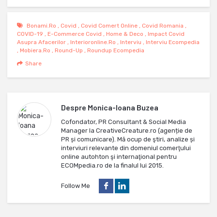
Bonami.ro
,
Covid
,
Covid Comert Online
,
Covid Romania
,
COVID-19
,
E-Commerce Covid
,
Home & Deco
,
Impact Covid
Asupra Afacerilor
,
Interioronline.ro
,
Interviu
,
Interviu Ecompedia
,
Mobiera.ro
,
Round-Up
,
Roundup Ecompedia
Share
Despre
Monica-Ioana Buzea
Cofondator, PR Consultant & Social Media
Manager la CreativeCreature.ro (agenție de
PR și comunicare). Mă ocup de ştiri, analize și
interviuri relevante din domeniul comerţului
online autohton şi internaţional pentru
ECOMpedia.ro de la finalul lui 2015.
Follow Me