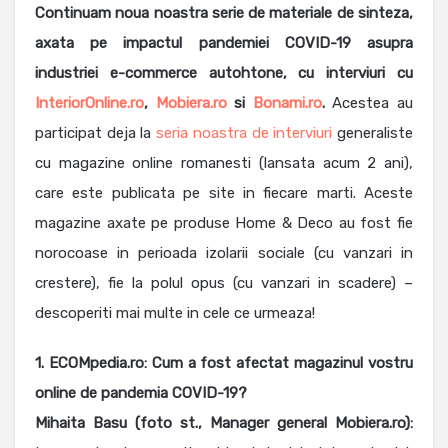
Continuam noua noastra serie de materiale de sinteza,
axata pe impactul pandemiei COVID-19 asupra
industriei e-commerce autohtone, cu interviuri cu
InteriorOnline.ro
,
Mobiera.ro
si
Bonami.ro
.
Acestea au
participat deja la
seria noastra de interviuri
generaliste
cu magazine online romanesti (lansata acum 2 ani),
care este publicata pe site in fiecare marti. Aceste
magazine axate pe produse Home & Deco au fost fie
norocoase in perioada izolarii sociale (cu vanzari in
crestere), fie la polul opus (cu vanzari in scadere) –
descoperiti mai multe in cele ce urmeaza!
1. ECOMpedia.ro: Cum a fost afectat magazinul vostru
online de pandemia COVID-19?
Mihaita Basu (foto st., Manager general
Mobiera.ro):