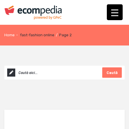
Home
-
fast-fashion online
/
Page 2
Caută