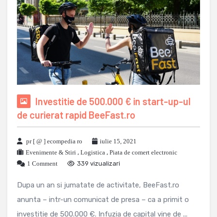
Investitie de 500.000 € in start-up-ul
de curierat rapid BeeFast.ro
pr [ @ ] ecompedia ro
iulie 15, 2021
Evenimente & Stiri
,
Logistica
,
Piata de comert electronic
1 Comment
339 vizualizari
Dupa un an si jumatate de activitate, BeeFast.ro
anunta – intr-un comunicat de presa – ca a primit o
investitie de 500.000 €. Infuzia de capital vine de ...