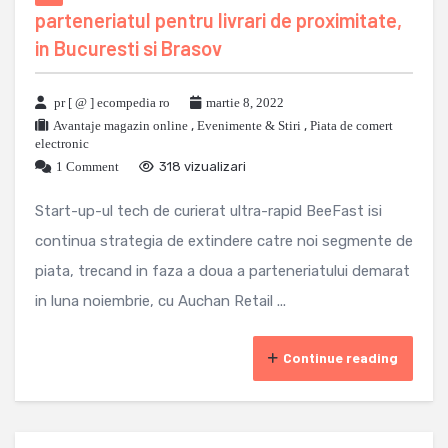
parteneriatul pentru livrari de proximitate,
in Bucuresti si Brasov
pr [ @ ] ecompedia ro
martie 8, 2022
Avantaje magazin online
,
Evenimente & Stiri
,
Piata de comert
electronic
1 Comment
318 vizualizari
Start-up-ul tech de curierat ultra-rapid BeeFast isi
continua strategia de extindere catre noi segmente de
piata, trecand in faza a doua a parteneriatului demarat
in luna noiembrie, cu Auchan Retail ...
Continue reading