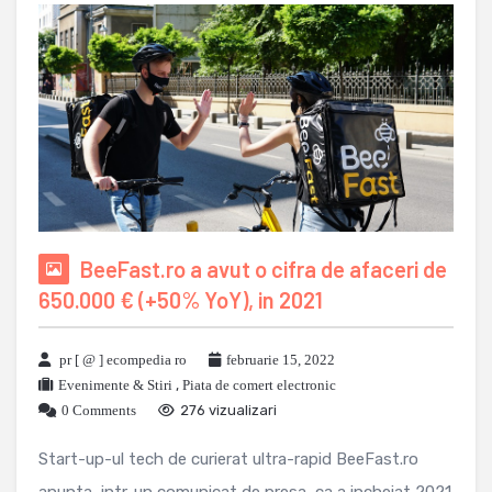
BeeFast.ro a avut o cifra de afaceri de
650.000 € (+50% YoY), in 2021
pr [ @ ] ecompedia ro
februarie 15, 2022
Evenimente & Stiri
,
Piata de comert electronic
0 Comments
276 vizualizari
Start-up-ul tech de curierat ultra-rapid BeeFast.ro
anunta, intr-un comunicat de presa, ca a incheiat 2021