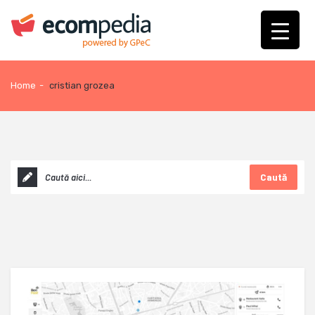
Home
-
cristian grozea
Caută