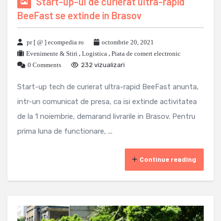
Start-up-ul de curierat ultra-rapid
BeeFast se extinde in Brasov
pr [ @ ] ecompedia ro
octombrie 20, 2021
Evenimente & Stiri
,
Logistica
,
Piata de comert electronic
0 Comments
232 vizualizari
Start-up tech de curierat ultra-rapid BeeFast anunta,
intr-un comunicat de presa, ca isi extinde activitatea
de la 1 noiembrie, demarand livrarile in Brasov. Pentru
prima luna de functionare, ...
Continue reading