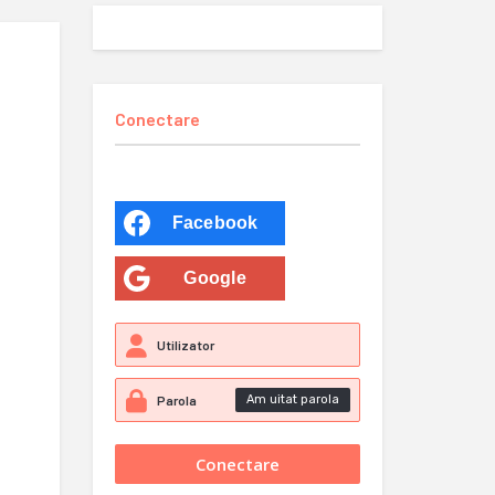
Conectare
Facebook
Google
Am uitat parola