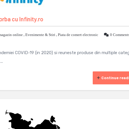
rba cu Infinity.ro
magazin online
,
Evenimente & Stiri
,
Piata de comert electronic
0 Comment
ndemiei COVID-19 (in 2020) si reuneste produse din multiple catego
..
Continue read