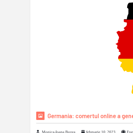
Germania: comertul online a gene
Monica-Ioana Buzea
februarie 10, 2023
Eve