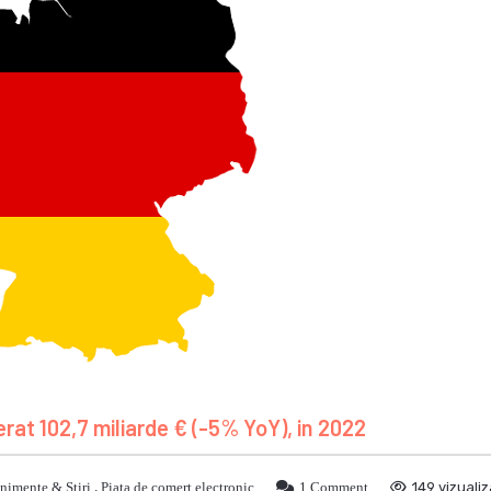
rat 102,7 miliarde € (-5% YoY), in 2022
nimente & Stiri
,
Piata de comert electronic
1 Comment
149 vizualiz