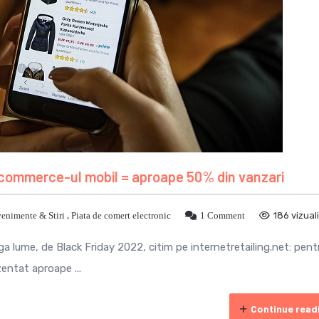
-commerce-ul mobil = aproape 50% din vanzari
enimente & Stiri
,
Piata de comert electronic
1 Comment
186 vizuali
ga lume, de Black Friday 2022, citim pe internetretailing.net: pent
zentat aproape ...
Continue read