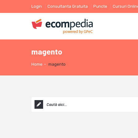
Login
Consultanta Gratuita
Puncte
Cursuri Onlin
magento
Home
-
magento