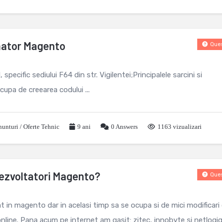
mator Magento
Ques
, specific sediului F64 din str. Vigilentei;Principalele sarcini si
ocupa de creearea codului ...
unturi / Oferte Tehnic
9 ani
0
Answers
1163 vizualizari
ezvoltatori Magento?
Ques
t in magento dar in acelasi timp sa se ocupa si de mici modificari
line. Pana acum pe internet am gasit: zitec, innobyte si netlogiq