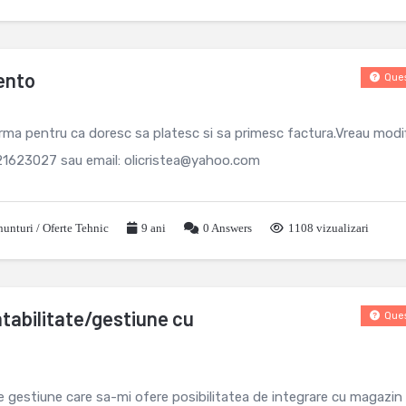
ento
Ques
a pentru ca doresc sa platesc si sa primesc factura.Vreau modif
721623027 sau email: olicristea@yahoo.com
unturi / Oferte Tehnic
9 ani
0
Answers
1108 vizualizari
tabilitate/gestiune cu
Ques
 gestiune care sa-mi ofere posibilitatea de integrare cu magazin