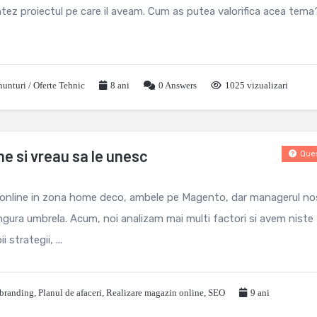
ez proiectul pe care il aveam. Cum as putea valorifica acea tema
unturi / Oferte Tehnic
8 ani
0
Answers
1025 vizualizari
e si vreau sa le unesc
Ques
online in zona home deco, ambele pe Magento, dar managerul no
ngura umbrela. Acum, noi analizam mai multi factori si avem niste
strategii, ...
 branding
,
Planul de afaceri
,
Realizare magazin online
,
SEO
9 ani