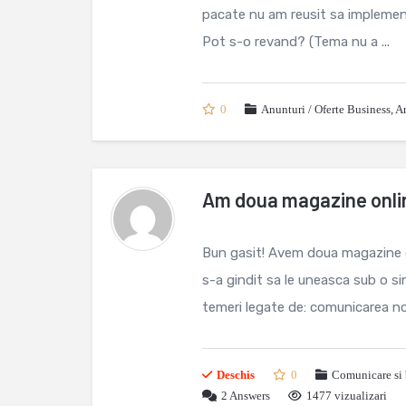
pacate nu am reusit sa implement
Pot s-o revand? (Tema nu a ...
0
Anunturi / Oferte Business
,
An
Am doua magazine onlin
Bun gasit! Avem doua magazine 
s-a gindit sa le uneasca sub o si
temeri legate de: comunicarea noii 
Deschis
0
Comunicare si
2
Answers
1477 vizualizari