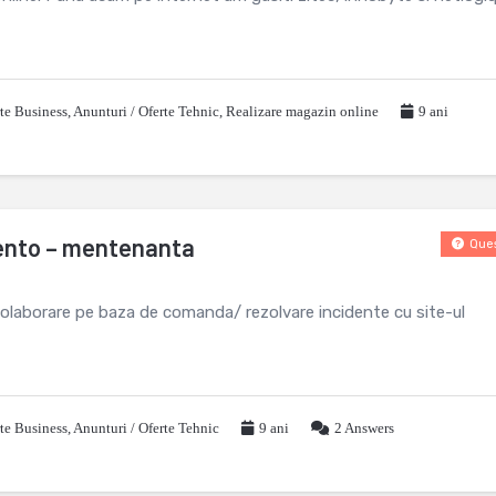
rte Business
,
Anunturi / Oferte Tehnic
,
Realizare magazin online
9 ani
ento – mentenanta
Ques
laborare pe baza de comanda/ rezolvare incidente cu site-ul
rte Business
,
Anunturi / Oferte Tehnic
9 ani
2
Answers