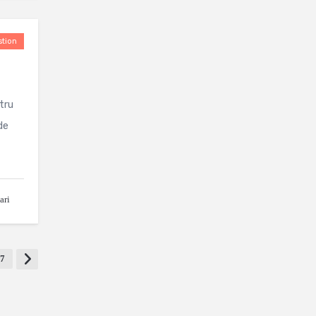
tion
tru
de
ari
7