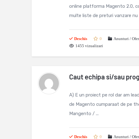
online platforma Magento 2.0, co
multe liste de preturi vanzare nu d
Deschis
0
Anunturi / Ofe
1455 vizualizari
Caut echipa si/sau pr
A) E un proiect pe rol dar am lea
de Magento cumparaat de pe the
Mangento / ...
Deschis
0
Anunturi / Ofe