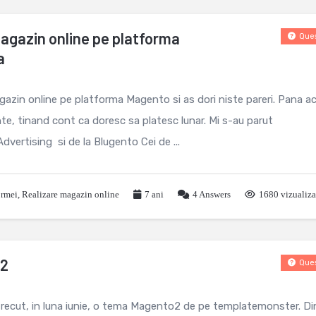
magazin online pe platforma
Ques
a
gazin online pe platforma Magento si as dori niste pareri. Pana 
te, tinand cont ca doresc sa platesc lunar. Mi s-au parut
Advertising si de la Blugento Cei de ...
ormei
,
Realizare magazin online
7 ani
4
Answers
1680 vizualiza
o2
Ques
trecut, in luna iunie, o tema Magento2 de pe templatemonster. Di