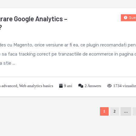
rare Google Analytics –
Ques
?
i des cu Magento, orice versiune ar fi ea, ce plugin recomandati pen
e sa faca tracking corect pe tranzactiile de ecommerce in pagina 
stie ...
s advanced
,
Web analytics basics
9 ani
2
Answers
1734 vizualiz
1
2
…