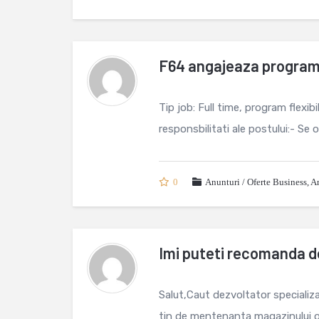
F64 angajeaza progra
Tip job: Full time, program flexibil
responsbilitati ale postului:- Se 
0
Anunturi / Oferte Business
,
An
Imi puteti recomanda d
Salut,Caut dezvoltator specializa
tin de mentenanta magazinului on