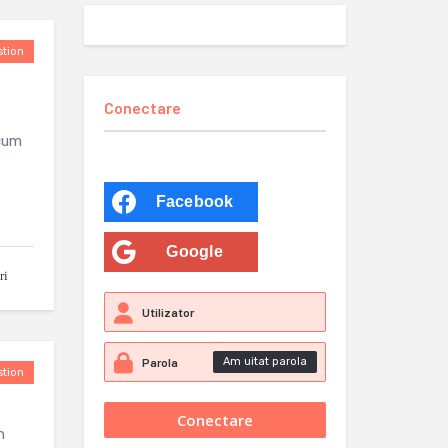
tion
Conectare
acum
Facebook
Google
ri
Am uitat parola
tion
n