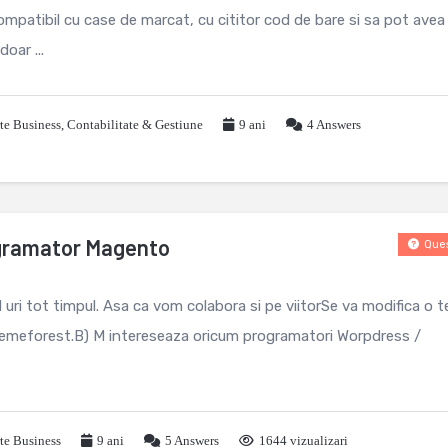
mpatibil cu case de marcat, cu cititor cod de bare si sa pot avea
oar ...
rte Business
,
Contabilitate & Gestiune
9 ani
4
Answers
ogramator Magento
Ques
d uri tot timpul. Asa ca vom colabora si pe viitorSe va modifica o 
meforest.B) M intereseaza oricum programatori Worpdress /
rte Business
9 ani
5
Answers
1644 vizualizari