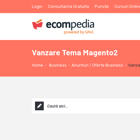
Login
Consultanta Gratuita
Puncte
Cursuri Onlin
Vanzare Tema Magento2
Home
-
Business
-
Anunturi / Oferte Business
-
Vanza