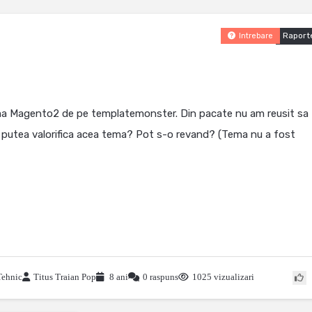
Raport
Intrebare
 tema Magento2 de pe templatemonster. Din pacate nu am reusit sa
 putea valorifica acea tema? Pot s-o revand? (Tema nu a fost
Tehnic
Titus Traian Pop
8 ani
0 raspuns
1025 vizualizari