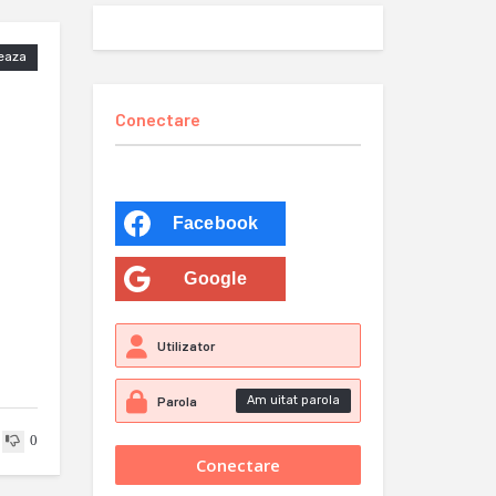
eaza
Conectare
Facebook
Google
Am uitat parola
0