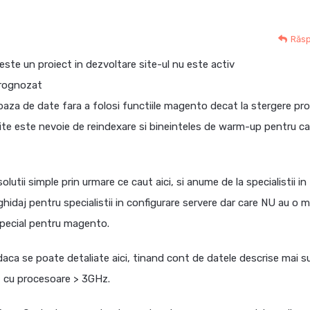
Răs
este un proiect in dezvoltare site-ul nu este activ
prognozat
baza de date fara a folosi functiile magento decat la stergere pr
in site este nevoie de reindexare si bineinteles de warm-up pentru c
utii simple prin urmare ce caut aici, si anume de la specialistii in
idaj pentru specialistii in configurare servere dar care NU au o 
special pentru magento.
daca se poate detaliate aici, tinand cont de datele descrise mai s
t cu procesoare > 3GHz.