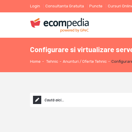
Login
Consultanta Gratuita
Puncte
Cursuri Onlin
Configurare si virtualizare ser
Home
-
Tehnic
-
Anunturi / Oferte Tehnic
-
Configurare