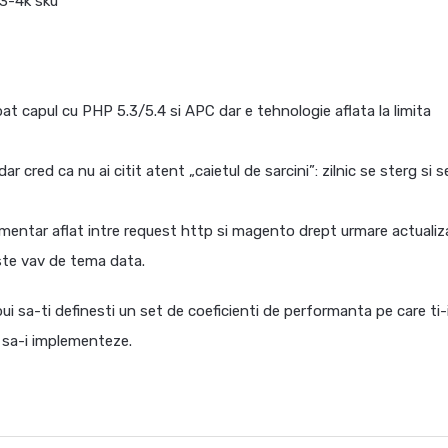
 3-4k sku
 bat capul cu PHP 5.3/5.4 si APC dar e tehnologie aflata la limita
r cred ca nu ai citit atent „caietul de sarcini”: zilnic se sterg si s
imentar aflat intre request http si magento drept urmare actualiza
oste vav de tema data.
ebui sa-ti definesti un set de coeficienti de performanta pe care ti-
l sa-i implementeze.