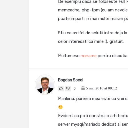
De exemplu daca se foloseste Full 
memcache, php-fpm (eu am nevoie d
poate imparti in mai multe masini pa
Stiu ca astfel de solutii intra deja 
celor interesati ca mine :), gratuit.
Multumesc
noname
pentru discutia 
Bogdan Socol
5 mai 2016 at 09:12
0
Marilena, parerea mea este ca vrei sa
Evident ca poti construi o arhitect
server mysql/mariadb dedicat si ser