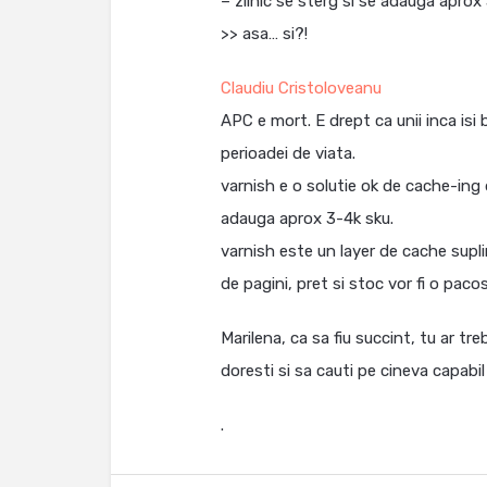
– zilnic se sterg si se adauga aprox
>> asa… si?!
Claudiu Cristoloveanu
APC e mort. E drept ca unii inca isi
perioadei de viata.
varnish e o solutie ok de cache-ing da
adauga aprox 3-4k sku.
varnish este un layer de cache supl
de pagini, pret si stoc vor fi o pac
Marilena, ca sa fiu succint, tu ar tr
doresti si sa cauti pe cineva capabi
.