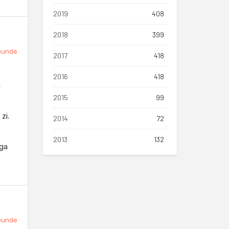
2019
408
2018
399
punde
2017
418
2016
418
m
2015
99
zi.
2014
72
2013
132
uga
punde