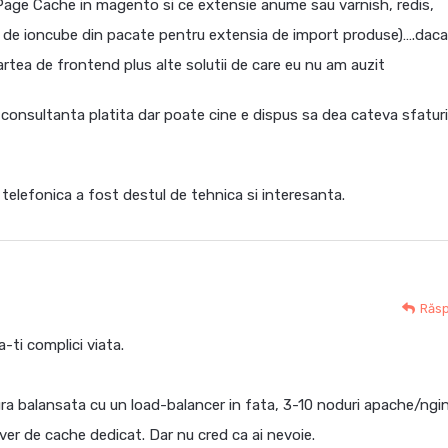
Page Cache in magento si ce extensie anume sau varnish, redis,
e ioncube din pacate pentru extensia de import produse)….daca
rtea de frontend plus alte solutii de care eu nu am auzit
la consultanta platita dar poate cine e dispus sa dea cateva sfaturi
telefonica a fost destul de tehnica si interesanta.
Răs
-ti complici viata.
ura balansata cu un load-balancer in fata, 3-10 noduri apache/ngi
ver de cache dedicat. Dar nu cred ca ai nevoie.