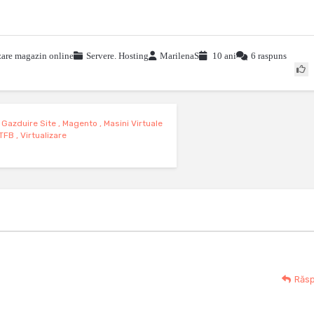
zare magazin online
Servere. Hosting
MarilenaS
10 ani
6 raspuns
,
Gazduire Site
,
Magento
,
Masini Virtuale
TFB
,
Virtualizare
Răs