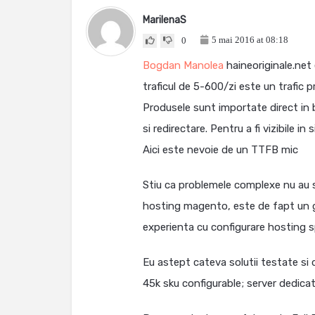
MarilenaS
5 mai 2016 at 08:18
0
Bogdan Manolea
haineoriginale.net 
traficul de 5-600/zi este un trafic 
Produsele sunt importate direct in 
si redirectare. Pentru a fi vizibile 
Aici este nevoie de un TTFB mic
Stiu ca problemele complexe nu au sol
hosting magento, este de fapt un gh
experienta cu configurare hosting 
Eu astept cateva solutii testate si 
45k sku configurable; server dedica