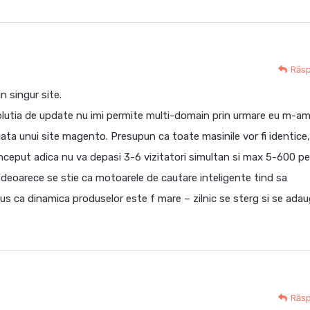
Răs
n singur site.
solutia de update nu imi permite multi-domain prin urmare eu m-a
ocata unui site magento. Presupun ca toate masinile vor fi identice,
inceput adica nu va depasi 3-6 vizitatori simultan si max 5-600 pe 
deoarece se stie ca motoarele de cautare inteligente tind sa
lus ca dinamica produselor este f mare – zilnic se sterg si se ada
Răs