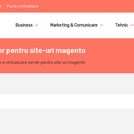
e
Pune o întrebare
Business
Marketing & Comunicare
Tehnic
ver pentru site-uri magento
 si virtualizare server pentru site-uri magento