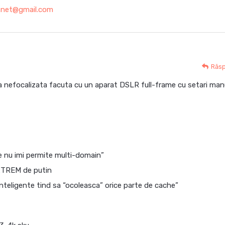
e.net@gmail.com
Răs
oza nefocalizata facuta cu un aparat DSLR full-frame cu setari man
te nu imi permite multi-domain”
EXTREM de putin
inteligente tind sa “ocoleasca” orice parte de cache”