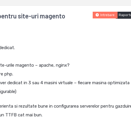
 pentru site-uri magento
Raport
Intrebare
dedicat.
site-urile magento – apache, nginx?
re php.
ver dedicat in 3 sau 4 masini virtuale – fiecare masina optimizata
igurable)
rienta si rezultate bune in configurarea serverelor pentru gazduir
 un TTFB cat mai bun.