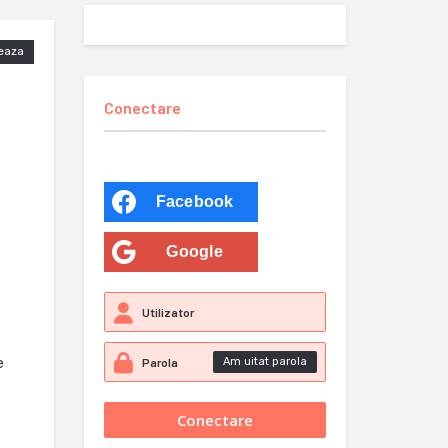
eaza
Conectare
Facebook
Google
e
Am uitat parola