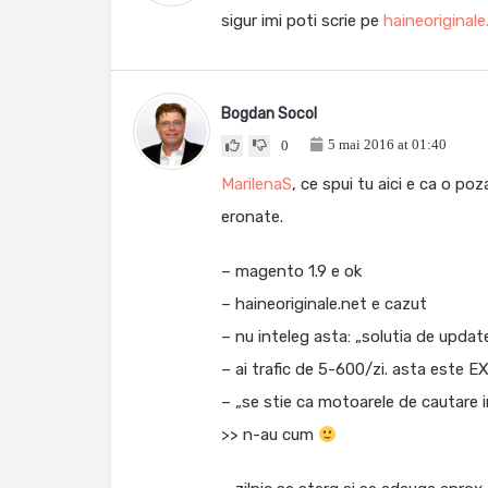
sigur imi poti scrie pe
haineoriginal
Bogdan Socol
5 mai 2016 at 01:40
0
MarilenaS
, ce spui tu aici e ca o p
eronate.
– magento 1.9 e ok
– haineoriginale.net e cazut
– nu inteleg asta: „solutia de upda
– ai trafic de 5-600/zi. asta este 
– „se stie ca motoarele de cautare 
>> n-au cum