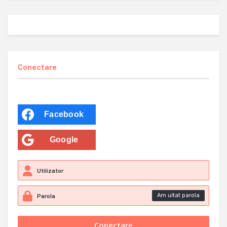
Conectare
Facebook
Google
Am uitat parola