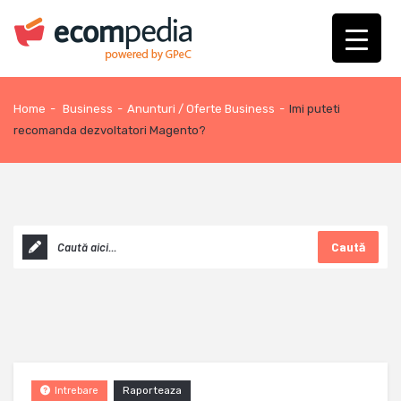
Home
-
Business
-
Anunturi / Oferte Business
-
Imi puteti
recomanda dezvoltatori Magento?
Caută
Raporteaza
Intrebare