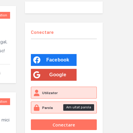
tion
Conectare
gal,
sc!
Facebook
i
Google
tion
Am uitat parola
 mici