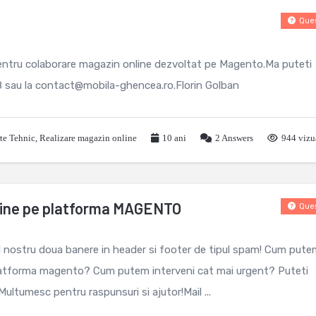
Ques
entru colaborare magazin online dezvoltat pe Magento.Ma puteti
 sau la contact@mobila-ghencea.ro.Florin Golban
rte Tehnic
,
Realizare magazin online
10 ani
2
Answers
944 vizu
line pe platforma MAGENTO
Ques
l nostru doua banere in header si footer de tipul spam! Cum pute
platforma magento? Cum putem interveni cat mai urgent? Puteti
ltumesc pentru raspunsuri si ajutor!Mail ...