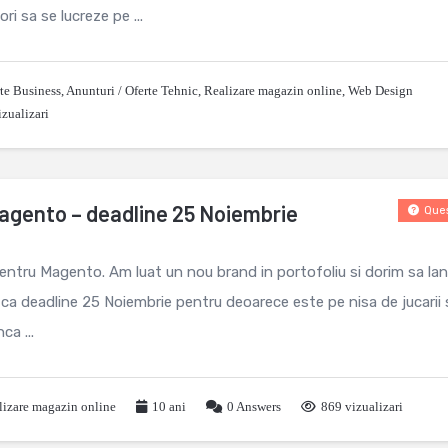
ri sa se lucreze pe ...
rte Business
,
Anunturi / Oferte Tehnic
,
Realizare magazin online
,
Web Design
zualizari
gento – deadline 25 Noiembrie
Ques
ntru Magento. Am luat un nou brand in portofoliu si dorim sa l
ca deadline 25 Noiembrie pentru deoarece este pe nisa de jucarii 
ca ...
lizare magazin online
10 ani
0
Answers
869 vizualizari