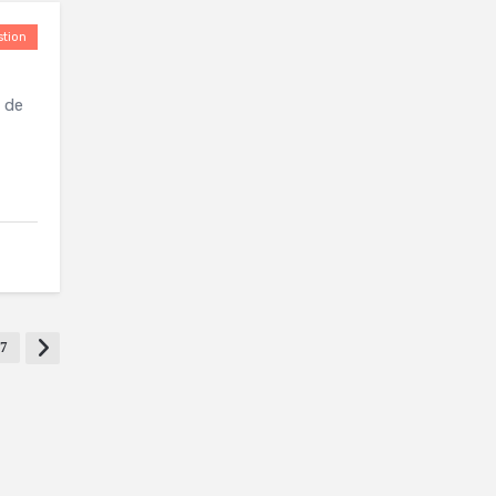
tion
t de
7