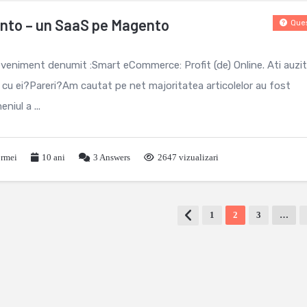
ento – un SaaS pe Magento
Ques
eveniment denumit :Smart eCommerce: Profit (de) Online. Ati auzi
cu ei?Pareri?Am cautat pe net majoritatea articolelor au fost
iul a ...
ormei
10 ani
3
Answers
2647 vizualizari
1
2
3
…