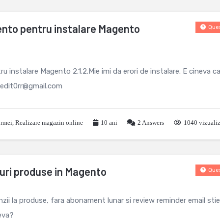
nto pentru instalare Magento
Ques
instalare Magento 2.1.2.Mie imi da erori de instalare. E cineva ca
e.edit0rr@gmail.com
ormei
,
Realizare magazin online
10 ani
2
Answers
1040 vizualiz
uri produse in Magento
Ques
zii la produse, fara abonament lunar si review reminder email stie
eva?