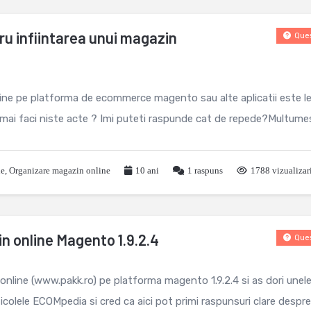
ru infiintarea unui magazin
Ques
ine pe platforma de ecommerce magento sau alte aplicatii este le
i mai faci niste acte ? Imi puteti raspunde cat de repede?Multume
le
,
Organizare magazin online
10 ani
1
raspuns
1788 vizualizar
n online Magento 1.9.2.4
Ques
online (www.pakk.ro) pe platforma magento 1.9.2.4 si as dori unele
icolele ECOMpedia si cred ca aici pot primi raspunsuri clare despre