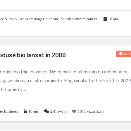
ce & Sales
,
Realizare magazin online
,
Solutii software conexe
10 ani
duse bio lansat in 2009
Ques
tice bio (bio-bazar.ro). Din pacate in ultimul an nu am reusit sa
azin din cauza altor proiecte. Magazinul a fost infiintat in 2009
st moment, ...
rte Business
10 ani
2
Answers
1011 vizualizari