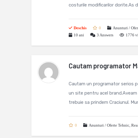
costurile modificarilor dorite.As do
Deschis
0
Anunturi / Ofe
10 ani
3
Answers
1776 vi
Cautam programator Ma
Cautam un programator serios pe
un site pentru acel brand.Aveam 
trebuie sa prindem Craciunul. Mun
0
Anunturi / Oferte Tehnic
,
Rea