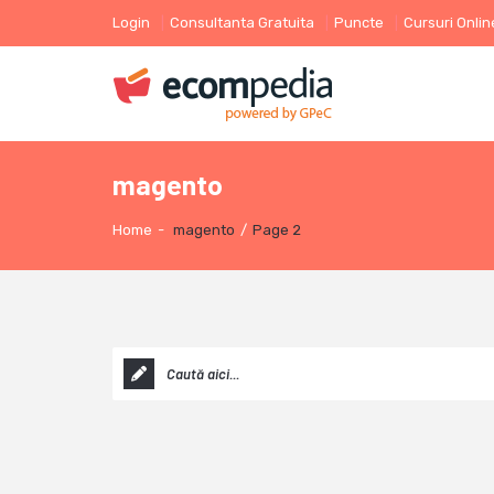
Login
Consultanta Gratuita
Puncte
Cursuri Onlin
magento
Home
-
magento
/
Page 2