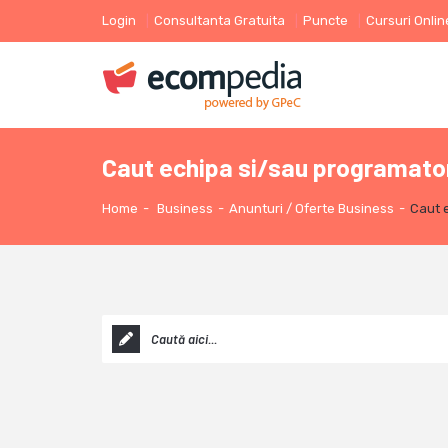
Login
Consultanta Gratuita
Puncte
Cursuri Onlin
Caut echipa si/sau programat
Home
-
Business
-
Anunturi / Oferte Business
-
Caut 