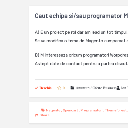
Caut echipa si/sau programator 
A) E un proiect pe rol dar am lead uri tot timpul
Se va modifica o tema de Magento cumparaat 
B) M intereseaza oricum programatori Worpdre
Astept date de contact pentru a purtea discut
Deschis
0
Anunturi / Oferte Business
Ion 
Magento
,
Opencart
,
Programatori
,
Themeforest
Share