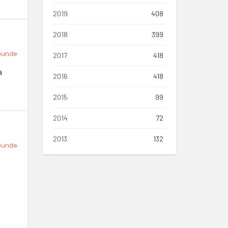
2019
408
2018
399
punde
2017
418
a
2016
418
2015
99
2014
72
2013
132
punde