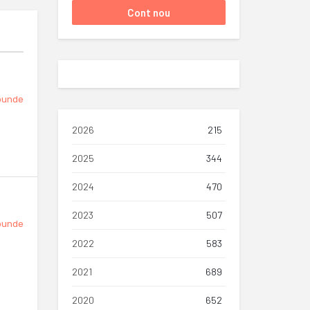
punde
2026
215
2025
344
2024
470
2023
507
punde
2022
583
2021
689
2020
652