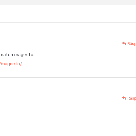
Răs
amatori magento.
ii/magento/
Răs