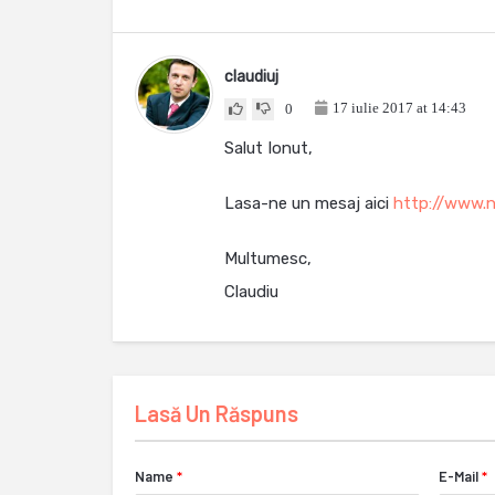
claudiuj
17 iulie 2017 at 14:43
0
Salut Ionut,
Lasa-ne un mesaj aici
http://www.n
Multumesc,
Claudiu
Lasă Un Răspuns
Name
*
E-Mail
*