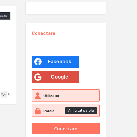
eaza
Conectare
Facebook
Google
0
Am uitat parola