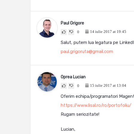
Paul Grigore
14 iulie 2017 at 19:45
0
Salut, putem lua legatura pe Linked
paul.grigoruta@gmail.com
Oprea Lucian
15 iulie 2017 at 13:04
0
Oferim echipa/programatori Magent
https://www.lisal.ro/ro/portofoliu/
Rugam seriozitate!
Lucian,