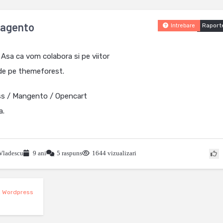
Magento
Raport
Intrebare
. Asa ca vom colabora si pe viitor
de pe themeforest.
ss / Mangento / Opencart
a.
Vladescu
9 ani
5 raspuns
1644 vizualizari
,
Wordpress