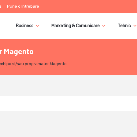
e
Pune o întrebare
Business
Marketing & Comunicare
Tehnic
or Magento
echipa si/sau programator Magento