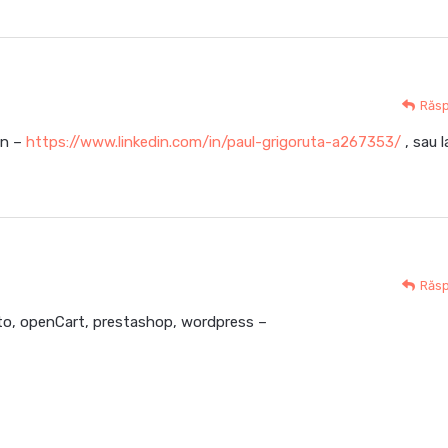
Răs
In –
https://www.linkedin.com/in/paul-grigoruta-a267353/
, sau l
Răs
o, openCart, prestashop, wordpress –