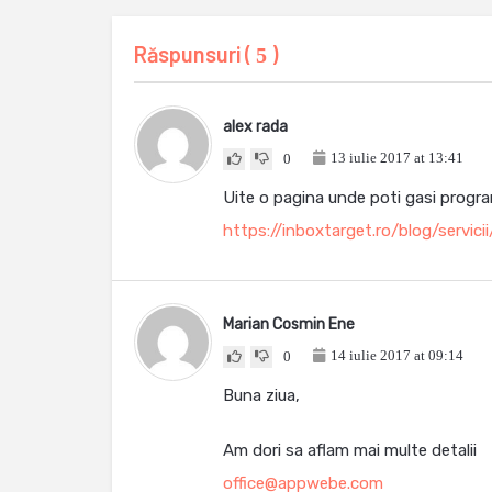
Răspunsuri (
)
5
alex rada
13 iulie 2017 at 13:41
0
Uite o pagina unde poti gasi progr
https://inboxtarget.ro/blog/servic
Marian Cosmin Ene
14 iulie 2017 at 09:14
0
Buna ziua,
Am dori sa aflam mai multe detalii
office@appwebe.com