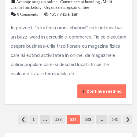
Avantaje magazin online
,
Comunicare si branding
,
Multi-
channel marketing
,
Organizare magazin online
0 Comments
1357 vizualizari
In prezent, "strategia omni-channel" este intrucatva
un buzz-word in cercurile e-commerce. Fie ca discutam
despre business-urile traditionale cu magazine fizice
care isi extind activitatea in online, de magazinele
online populare care-si deschid locatii fizice, fie
evaluand lista interminabila de ...
Continue reading
1
…
533
534
535
…
541