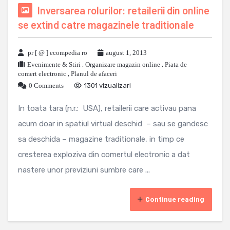
Inversarea rolurilor: retailerii din online
se extind catre magazinele traditionale
pr [ @ ] ecompedia ro
august 1, 2013
Evenimente & Stiri
,
Organizare magazin online
,
Piata de
comert electronic
,
Planul de afaceri
0 Comments
1301 vizualizari
In toata tara (n.r.: USA), retailerii care activau pana
acum doar in spatiul virtual deschid – sau se gandesc
sa deschida – magazine traditionale, in timp ce
cresterea exploziva din comertul electronic a dat
nastere unor previziuni sumbre care ...
Continue reading