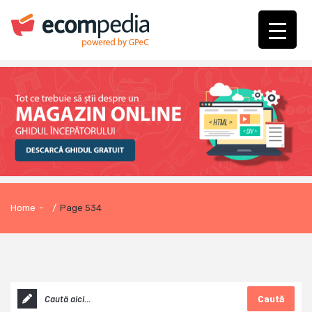
Home
-
/
Page 534
Caută