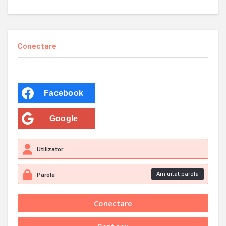
Conectare
Facebook
Google
Am uitat parola