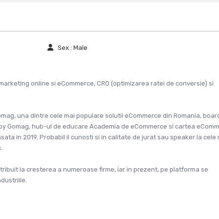
Sex :
Male
marketing online si eCommerce, CRO (optimizarea ratei de conversie) si
omag, una dintre cele mai populare solutii eCommerce din Romania, boar
by Gomag, hub-ul de educare Academia de eCommerce si cartea eCom
sata in 2019. Probabil il cunosti si in calitate de jurat sau speaker la cele
.
tribuit la cresterea a numeroase firme, iar in prezent, pe platforma se
ustriile.