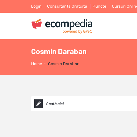
Login
Consultanta Gratuita
Puncte
Cursuri Onlin
Cosmin Daraban
Home
-
Cosmin Daraban