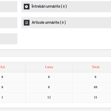
Întrebări urmărite
(
)
0
Articole urmărite
(
)
0
Azi
Luna
Total
0
0
0
0
0
69
1
12
21