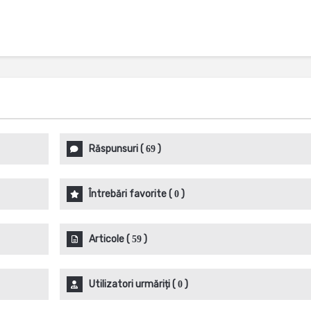
Răspunsuri
(
)
69
Întrebări favorite
(
)
0
Articole
(
)
59
Utilizatori urmăriți
(
)
0