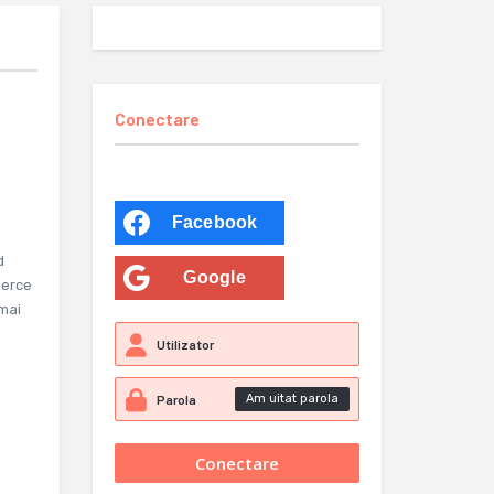
Conectare
Facebook
d
Google
merce
 mai
Am uitat parola