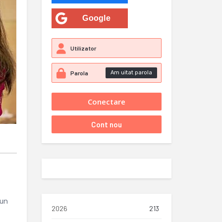
Google
Am uitat parola
-un
2026
213