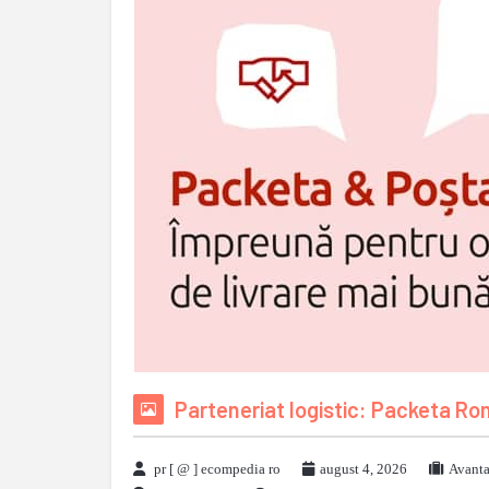
Parteneriat logistic: Packeta R
pr [ @ ] ecompedia ro
august 4, 2026
Avanta