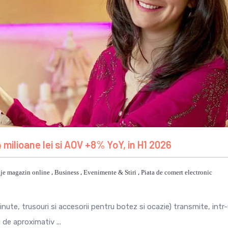
 milioane lei si AOV +8% YoY, in H1 2026
je magazin online
,
Business
,
Evenimente & Stiri
,
Piata de comert electronic
ute, trusouri si accesorii pentru botez si ocazie) transmite, intr
 de aproximativ ...