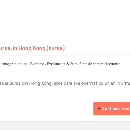
 bursa, in Hong Kong (surse)
je magazin online
,
Business
,
Evenimente & Stiri
,
Piata de comert electronic
rea la Bursa din Hong Kong, spre care s-a orientat cu un an in urm
Continue read