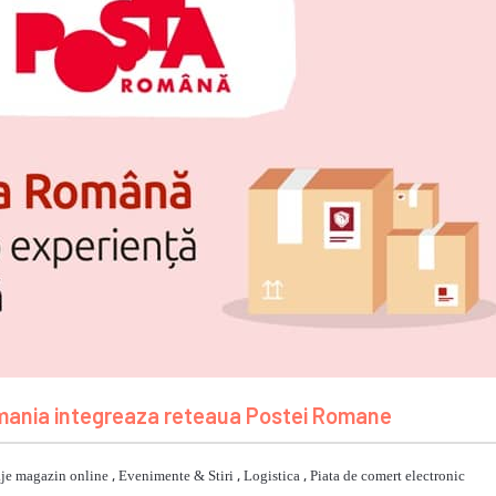
omania integreaza reteaua Postei Romane
je magazin online
,
Evenimente & Stiri
,
Logistica
,
Piata de comert electronic