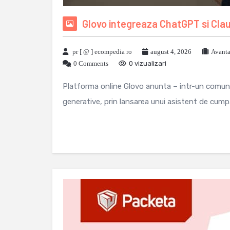
Glovo integreaza ChatGPT si Cla
pr [ @ ] ecompedia ro
august 4, 2026
Avanta
0 Comments
0 vizualizari
Platforma online Glovo anunta – intr-un comunica
generative, prin lansarea unui asistent de cumpar