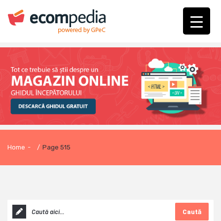
Home
-
/
Page 515
Caută