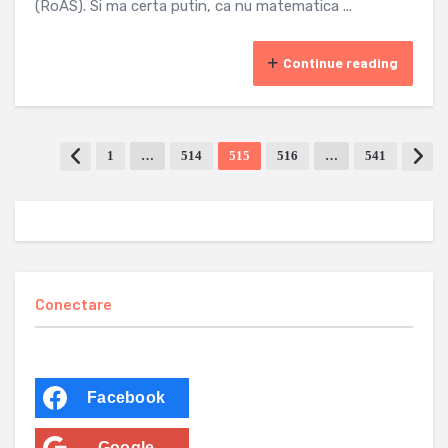
(RoAS). Si ma certa putin, ca nu matematica ...
Continue reading
1
…
514
515
516
…
541
Conectare
Facebook
Google