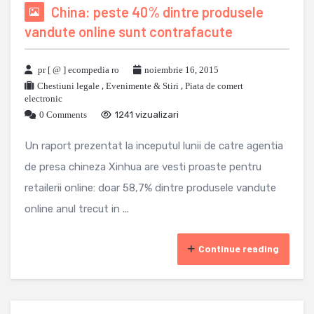
China: peste 40% dintre produsele
vandute online sunt contrafacute
pr [ @ ] ecompedia ro
noiembrie 16, 2015
Chestiuni legale
,
Evenimente & Stiri
,
Piata de comert
electronic
0 Comments
1241 vizualizari
Un raport prezentat la inceputul lunii de catre agentia
de presa chineza Xinhua are vesti proaste pentru
retailerii online: doar 58,7% dintre produsele vandute
online anul trecut in ...
Continue reading