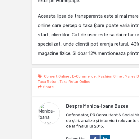
retur pe Homepage.
Aceasta lipsa de transparenta este si mai mare,
online care percep o taxa (care poate varia intr
start, clientilor. Cat de usor este sa dai retur 
specializat, unde clientii pot aranja returul, 4
magazine fizice. Si doar 12% mentioneaza print
Comert Online
,
E-Commerce
,
Fashion Oline
,
Marea B
Taxa Retur
,
Taxa Retur Online
Share
Despre
Monica-Ioana Buzea
Cofondator, PR Consultant & Social M
de ştiri, analize și interviuri relevan
de la finalul lui 2015.
Follow Me