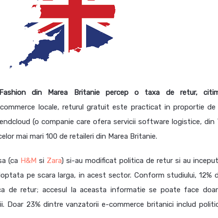
e Fashion din Marea Britanie percep o taxa de retur, cit
e-commerce locale, returul gratuit este practicat in proportie de
ndcloud (o companie care ofera servicii software logistice, din T
celor mai mari 100 de retaileri din Marea Britanie.
isa (ca
H&M
si
Zara
) si-au modificat politica de retur si au inceput
optata pe scara larga, in acest sector. Conform studiului, 12% d
itica de retur; accesul la aceasta informatie se poate face doar
tii. Doar 23% dintre vanzatorii e-commerce britanici includ politi