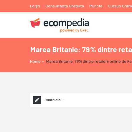
Login
Consultanta Gratuita
Puncte
Cursuri Onlin
Marea Britanie: 79% dintre retal
Home
-
Marea Britanie: 79% dintre retalerii online de F