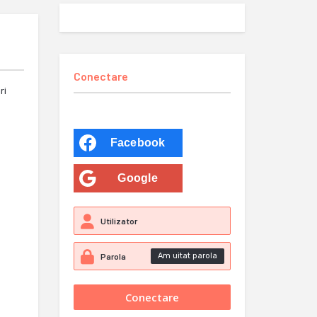
Conectare
ri
Facebook
Google
Am uitat parola