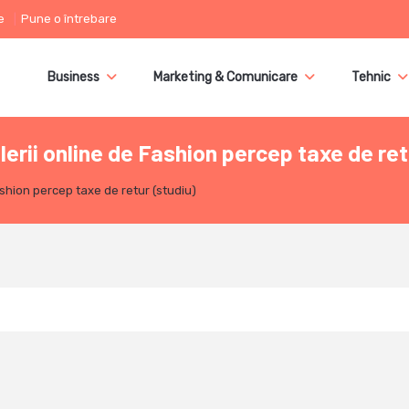
e
Pune o întrebare
Business
Marketing & Comunicare
Tehnic
erii online de Fashion percep taxe de ret
ashion percep taxe de retur (studiu)