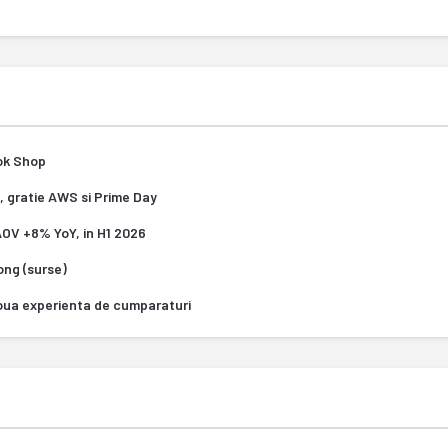
Tok Shop
, gratie AWS si Prime Day
 AOV +8% YoY, in H1 2026
Kong (surse)
oua experienta de cumparaturi