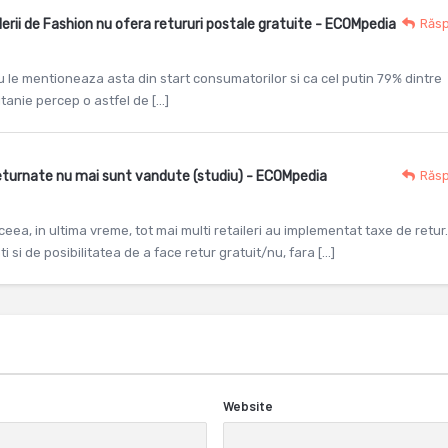
lerii de Fashion nu ofera retururi postale gratuite - ECOMpedia
Răs
u le mentioneaza asta din start consumatorilor si ca cel putin 79% dintre
itanie percep o astfel de […]
returnate nu mai sunt vandute (studiu) - ECOMpedia
Răs
eea, in ultima vreme, tot mai multi retaileri au implementat taxe de retur.
si de posibilitatea de a face retur gratuit/nu, fara […]
Website