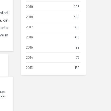
2019
408
torii
2018
399
, din
2017
418
portal
are in
2016
418
2015
99
2014
72
2013
132
cup
ia.ro