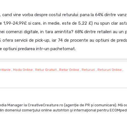
 cand vine vorba despre costul returului: pana la 64% dintre vanza
e 1,99-24,99£ si care, in medie, este de 5,22 £) nu spun clar asta
unei comenzi digitale, in tara amintita? 68% dintre retaileri au un 
3% ofera servicii de pick-up, iar 74 de procente au optiuni de pred
re optiuni predarea intr-un pachetomat.
ritanie
,
Moda Online
,
Retur Gratuit
,
Retur Online
,
Retururi
,
Retururi Online
,
edia Manager la CreativeCreature.ro (agenție de PR și comunicare). Mă o
te din domeniul comerţului online autohton şi internaţional pentru ECOMped