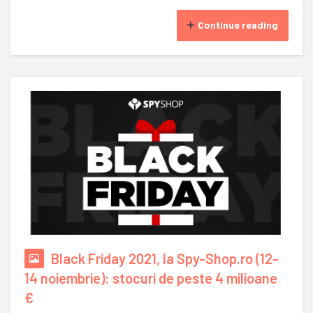
Continue reading
Black Friday 2021, la Spy-Shop.ro (12-
14 noiembrie): stocuri de peste 4 milioane
€