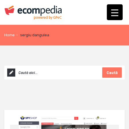
Home
-
sergiu dangulea
Caută