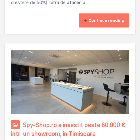
crestere de 50%): cifra de afaceri a ...
Continue reading
Spy-Shop.ro a investit peste 60.000 €
intr-un showroom, in Timisoara