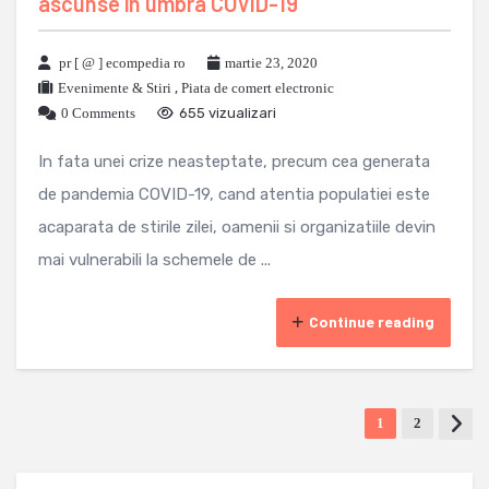
ascunse in umbra COVID-19
pr [ @ ] ecompedia ro
martie 23, 2020
Evenimente & Stiri
,
Piata de comert electronic
0 Comments
655 vizualizari
In fata unei crize neasteptate, precum cea generata
de pandemia COVID-19, cand atentia populatiei este
acaparata de stirile zilei, oamenii si organizatiile devin
mai vulnerabili la schemele de ...
Continue reading
1
2