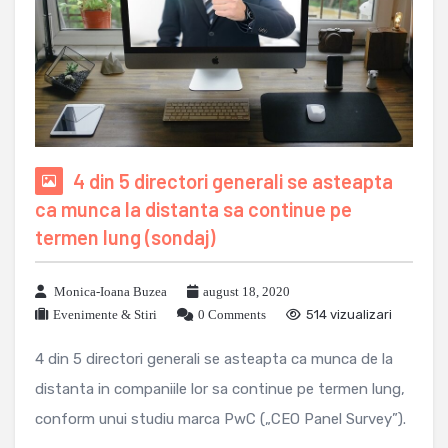
4 din 5 directori generali se asteapta
ca munca la distanta sa continue pe
termen lung (sondaj)
Monica-Ioana Buzea
august 18, 2020
Evenimente & Stiri
0 Comments
514 vizualizari
4 din 5 directori generali se asteapta ca munca de la
distanta in companiile lor sa continue pe termen lung,
conform unui studiu marca PwC („CEO Panel Survey”).