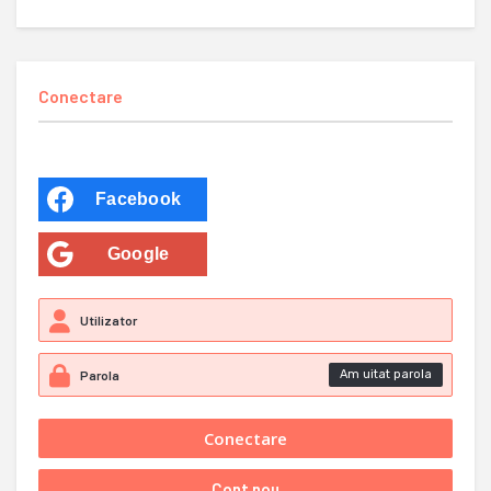
Conectare
Facebook
Google
Am uitat parola