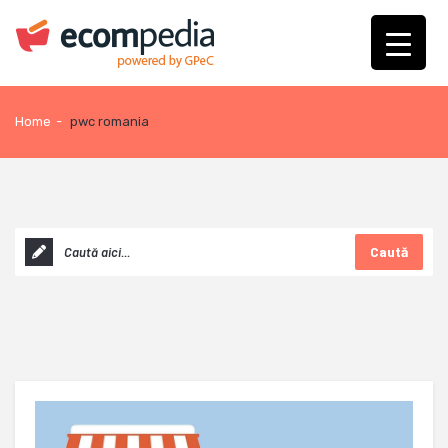
Home
-
pwc romania
Caută