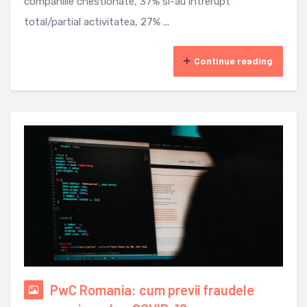
companiile chestionate, 37% si-au intrerupt
total/partial activitatea, 27% ...
Continue reading
PwC Romania: cum previi fraudele