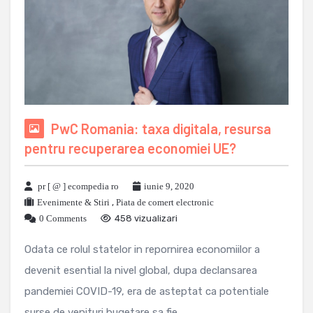
PwC Romania: taxa digitala, resursa
pentru recuperarea economiei UE?
pr [ @ ] ecompedia ro
iunie 9, 2020
Evenimente & Stiri
,
Piata de comert electronic
0 Comments
458 vizualizari
Odata ce rolul statelor in repornirea economiilor a
devenit esential la nivel global, dupa declansarea
pandemiei COVID-19, era de asteptat ca potentiale
surse de venituri bugetare sa fie ...