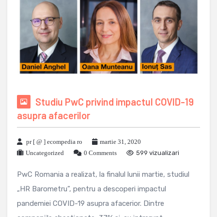
Studiu PwC privind impactul COVID-19
asupra afacerilor
pr [ @ ] ecompedia ro
martie 31, 2020
Uncategorized
0 Comments
599 vizualizari
PwC Romania a realizat, la finalul lunii martie, studiul
„HR Barometru”, pentru a descoperi impactul
pandemiei COVID-19 asupra afacerior. Dintre