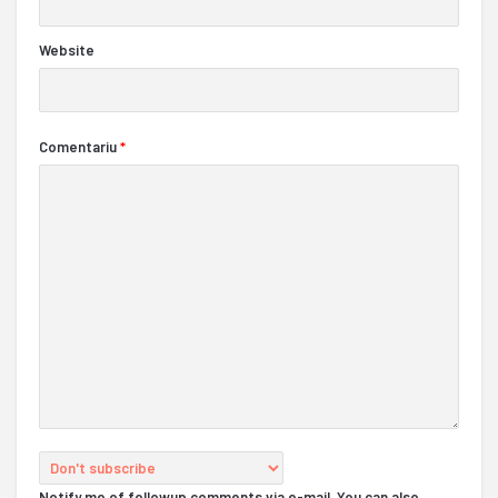
Website
Comentariu
*
Notify me of followup comments via e-mail. You can also