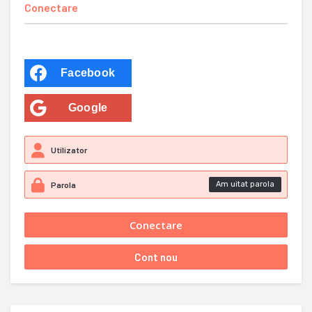
Conectare
Facebook
Google
Am uitat parola