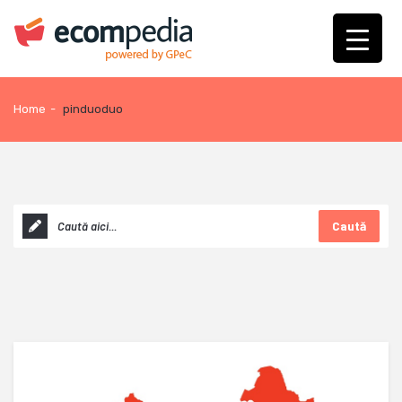
Home
-
pinduoduo
Caută