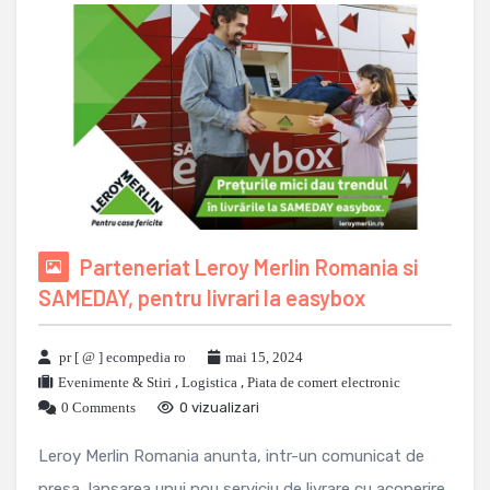
Parteneriat Leroy Merlin Romania si
SAMEDAY, pentru livrari la easybox
pr [ @ ] ecompedia ro
mai 15, 2024
Evenimente & Stiri
,
Logistica
,
Piata de comert electronic
0 Comments
0 vizualizari
Leroy Merlin Romania anunta, intr-un comunicat de
presa, lansarea unui nou serviciu de livrare cu acoperire