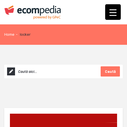
Home
-
locker
Caută