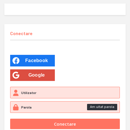
Conectare
Facebook
Google
Am uitat parola