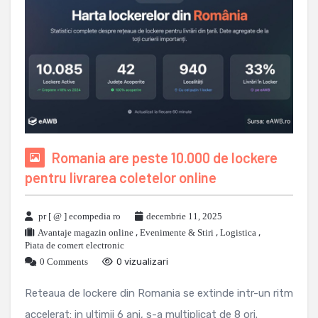
Romania are peste 10.000 de lockere
pentru livrarea coletelor online
pr [ @ ] ecompedia ro
decembrie 11, 2025
Avantaje magazin online
,
Evenimente & Stiri
,
Logistica
,
Piata de comert electronic
0 Comments
0 vizualizari
Reteaua de lockere din Romania se extinde intr-un ritm
accelerat: in ultimii 6 ani, s-a multiplicat de 8 ori.