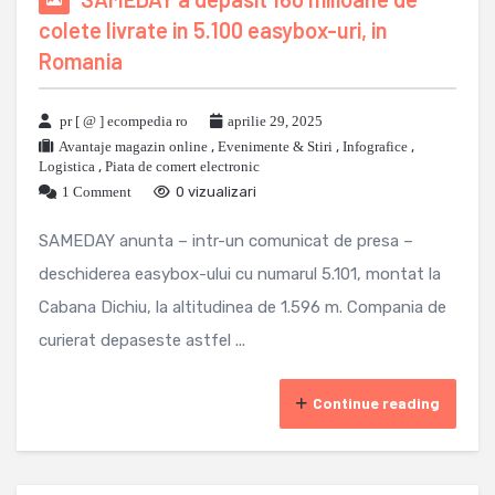
colete livrate in 5.100 easybox-uri, in
Romania
pr [ @ ] ecompedia ro
aprilie 29, 2025
Avantaje magazin online
,
Evenimente & Stiri
,
Infografice
,
Logistica
,
Piata de comert electronic
1 Comment
0 vizualizari
SAMEDAY anunta – intr-un comunicat de presa –
deschiderea easybox-ului cu numarul 5.101, montat la
Cabana Dichiu, la altitudinea de 1.596 m. Compania de
curierat depaseste astfel ...
Continue reading