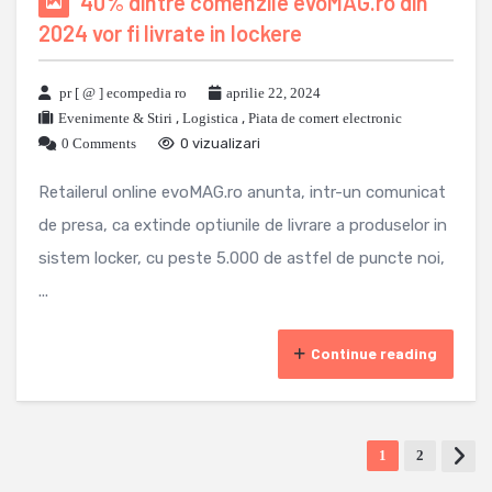
40% dintre comenzile evoMAG.ro din
2024 vor fi livrate in lockere
pr [ @ ] ecompedia ro
aprilie 22, 2024
Evenimente & Stiri
,
Logistica
,
Piata de comert electronic
0 Comments
0 vizualizari
Retailerul online evoMAG.ro anunta, intr-un comunicat
de presa, ca extinde optiunile de livrare a produselor in
sistem locker, cu peste 5.000 de astfel de puncte noi,
...
Continue reading
1
2