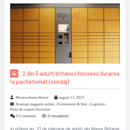
2 din 5 adulti britanici folosesc livrarea
la pachetomat (sondaj)
Monica-Ioana Buzea
august 12, 2025
Avantaje magazin online
,
Evenimente & Stiri
,
Logistica
,
Piata de comert electronic
0 Comments
0 vizualizari
In ultimul an, 21 de milioane de adulti din Marea Britanie