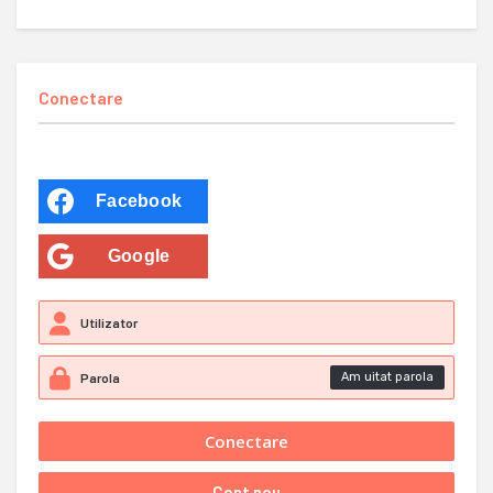
Conectare
Facebook
Google
Am uitat parola