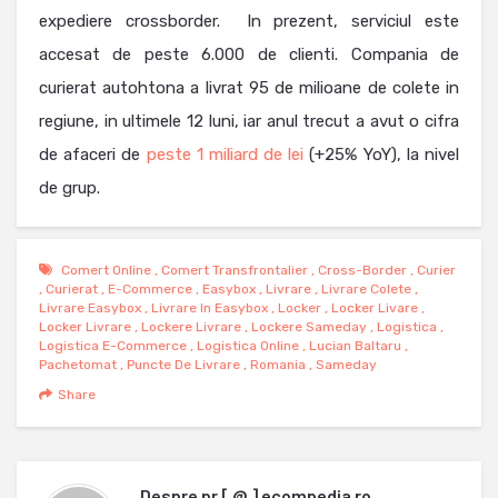
expediere crossborder. In prezent, serviciul este
accesat de peste 6.000 de clienti. Compania de
curierat autohtona a livrat 95 de milioane de colete in
regiune, in ultimele 12 luni, iar anul trecut a avut o cifra
de afaceri de
peste 1 miliard de lei
(+25% YoY), la nivel
de grup.
Comert Online
,
Comert Transfrontalier
,
Cross-Border
,
Curier
,
Curierat
,
E-Commerce
,
Easybox
,
Livrare
,
Livrare Colete
,
Livrare Easybox
,
Livrare In Easybox
,
Locker
,
Locker Livare
,
Locker Livrare
,
Lockere Livrare
,
Lockere Sameday
,
Logistica
,
Logistica E-Commerce
,
Logistica Online
,
Lucian Baltaru
,
Pachetomat
,
Puncte De Livrare
,
Romania
,
Sameday
Share
Despre
pr [ @ ] ecompedia ro