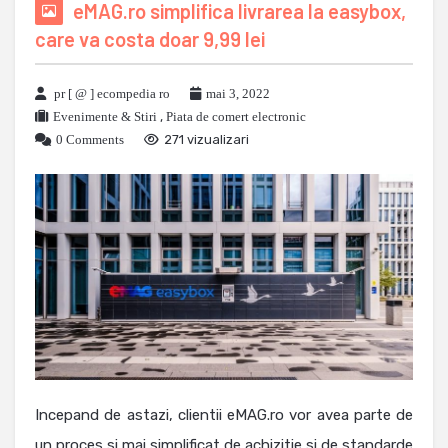
eMAG.ro simplifica livrarea la easybox,
care va costa doar 9,99 lei
pr [ @ ] ecompedia ro
mai 3, 2022
Evenimente & Stiri
,
Piata de comert electronic
0 Comments
271 vizualizari
Incepand de astazi, clientii eMAG.ro vor avea parte de
un proces si mai simplificat de achizitie si de standarde