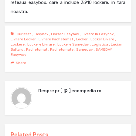
reteaua easybox, care a include 3.910 lockere, in tara
noastra.
Curierat
,
Easybox
,
Livrare Easybox
,
Livrare In Easybox
,
Livrare Locker
,
Livrare Pachetomat
,
Locker
,
Locker Livare
,
Lockere
,
Lockere Livrare
,
Lockere Sameday
,
Logistica
,
Lucian
Baltaru
,
Pachetomat
,
Pachetomate
,
Sameday
,
SAMEDAY
Easyway
Share
Despre
pr [ @ ] ecompedia ro
Related Posts