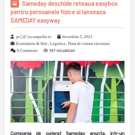
Sameday deschide reteaua easybox
pentru persoanele fizice si lanseaza
SAMEDAY easyway
pr [ @ ] ecompedia ro
decembrie 5, 2023
Evenimente & Stiri
,
Logistica
,
Piata de comert electronic
0 Comments
147 vizualizari
Compania de curierat Sameday anunta, intr-un