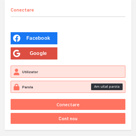
Conectare
Facebook
Google
Am uitat parola