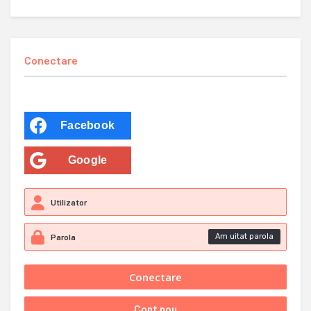
Conectare
Facebook
Google
Am uitat parola