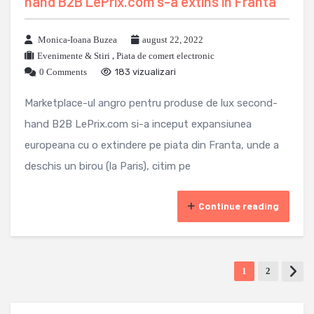
hand B2B LePrix.com s-a extins in Franta
Monica-Ioana Buzea
august 22, 2022
Evenimente & Stiri
,
Piata de comert electronic
0 Comments
183 vizualizari
Marketplace-ul angro pentru produse de lux second-
hand B2B LePrix.com si-a inceput expansiunea
europeana cu o extindere pe piata din Franta, unde a
deschis un birou (la Paris), citim pe
Continue reading
1
2