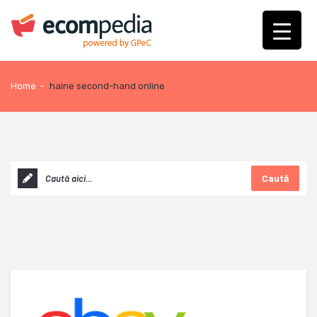
Home
-
haine second-hand online
Caută