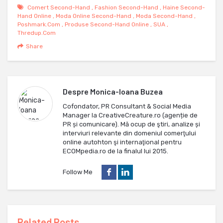
Comert Second-Hand
,
Fashion Second-Hand
,
Haine Second-
Hand Online
,
Moda Online Second-Hand
,
Moda Second-Hand
,
Poshmark.com
,
Produse Second-Hand Online
,
SUA
,
Thredup.com
Share
Despre
Monica-Ioana Buzea
Cofondator, PR Consultant & Social Media
Manager la CreativeCreature.ro (agenție de
PR și comunicare). Mă ocup de ştiri, analize și
interviuri relevante din domeniul comerţului
online autohton şi internaţional pentru
ECOMpedia.ro de la finalul lui 2015.
Follow Me
Related Posts