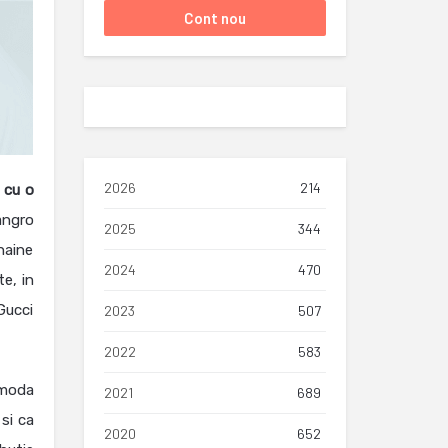
2026
214
 cu o
angro
2025
344
haine
2024
470
e, in
 Gucci
2023
507
2022
583
 moda
2021
689
 si ca
2020
652