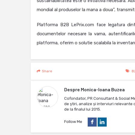
sustainabilitatea este o initiativa necesara. Abi
mondial al produselor la mana a doua”, transmi
Platforma B2B LePrix.com face legatura dintre r
documentelor necesare la vama, autentificarilo
platforma, oferim o solutie scalabila la inventa
Share
B
Despre
Monica-Ioana Buzea
Cofondator, PR Consultant & Social M
de ştiri, analize și interviuri relevan
de la finalul lui 2015.
Follow Me