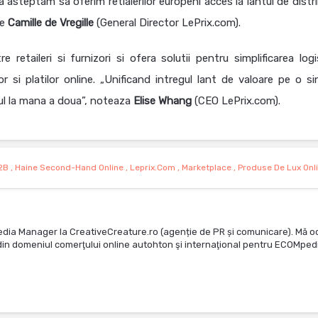
a asteptam sa oferim retialerilor europeni acces la lantul de distr
te
Camille de Vregille
(General Director LePrix.com).
etaileri si furnizori si ofera solutii pentru simplificarea logist
r si platilor online. „Unificand intregul lant de valoare pe o si
rul la mana a doua”, noteaza
Elise
Whang
(CEO LePrix.com).
2B
,
Haine Second-Hand Online
,
Leprix.com
,
Marketplace
,
Produse De Lux Onl
edia Manager la CreativeCreature.ro (agenție de PR și comunicare). Mă o
te din domeniul comerţului online autohton şi internaţional pentru ECOMped