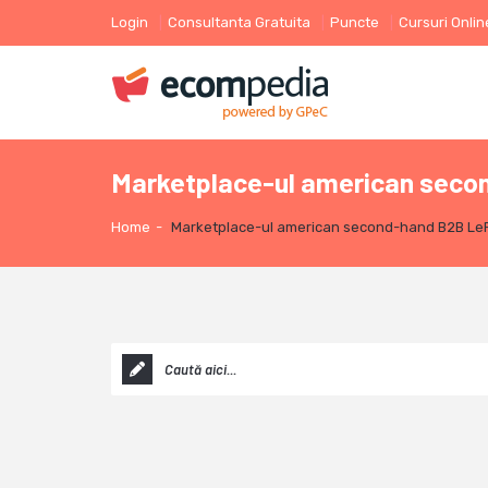
Login
Consultanta Gratuita
Puncte
Cursuri Onlin
Marketplace-ul american secon
Home
-
Marketplace-ul american second-hand B2B LePr