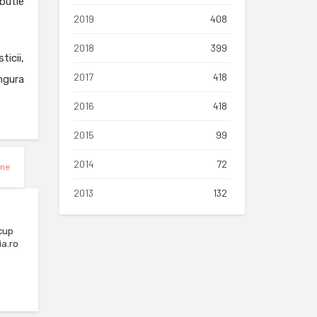
ibutie
2019
408
2018
399
icii,
2017
418
ngura
2016
418
2015
99
2014
72
ine
2013
132
cup
ia.ro