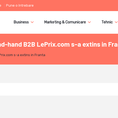
e
Pune o întrebare
Business
Marketing & Comunicare
Tehnic
d-hand B2B LePrix.com s-a extins in Fr
ix.com s-a extins in Franta