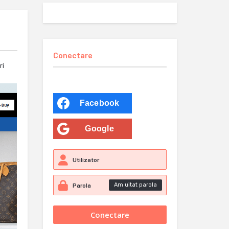
Conectare
ri
Facebook
Google
Am uitat parola