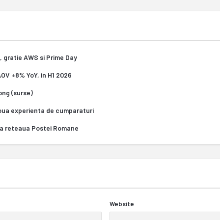
, gratie AWS si Prime Day
 AOV +8% YoY, in H1 2026
Kong (surse)
oua experienta de cumparaturi
za reteaua Postei Romane
Website