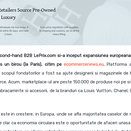
econd-hand B2B LePrix.com si-a inceput expansiunea europeana
s un birou (la Paris), citim pe
ecommercenews.eu
.
Platforma 
ar scopul fondatorilor a fost sa ajute designerii si magazinele de 
ce. Acum, marketplace-ul are peste 150.000 de produse noi pe sit
 imbracaminte si accesorii, de la branduri ca Louis Vuitton, Chanel,
este in crestere, in Europa, unde se afla majoritatea caselor de
te clar ca economia circulara este o oportunitate de afaceri uriasa