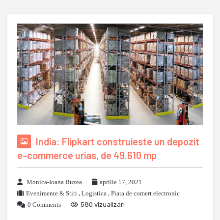
India: Flipkart construieste un depozit
e-commerce urias, de 49.610 mp
Monica-Ioana Buzea
aprilie 17, 2021
Evenimente & Stiri
,
Logistica
,
Piata de comert electronic
0 Comments
580 vizualizari