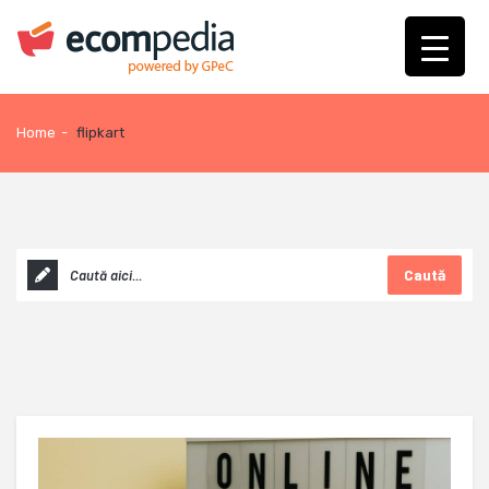
Home
-
flipkart
Caută