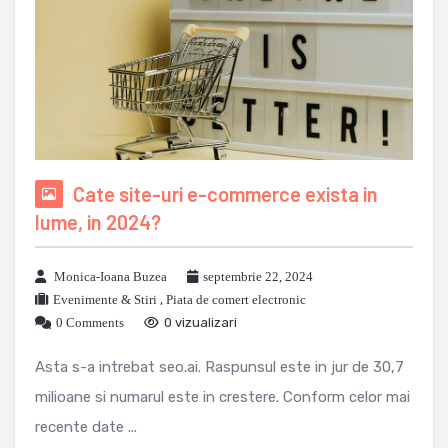
Cate site-uri e-commerce exista in
lume, in 2024?
Monica-Ioana Buzea
septembrie 22, 2024
Evenimente & Stiri
,
Piata de comert electronic
0 Comments
0 vizualizari
Asta s-a intrebat seo.ai. Raspunsul este in jur de 30,7
milioane si numarul este in crestere. Conform celor mai
recente date ...