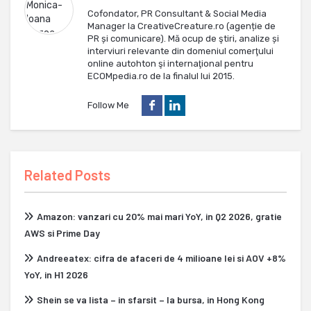
Cofondator, PR Consultant & Social Media
Manager la CreativeCreature.ro (agenție de
PR și comunicare). Mă ocup de ştiri, analize și
interviuri relevante din domeniul comerţului
online autohton şi internaţional pentru
ECOMpedia.ro de la finalul lui 2015.
Follow Me
Related Posts
Amazon: vanzari cu 20% mai mari YoY, in Q2 2026, gratie
AWS si Prime Day
Andreeatex: cifra de afaceri de 4 milioane lei si AOV +8%
YoY, in H1 2026
Shein se va lista – in sfarsit – la bursa, in Hong Kong