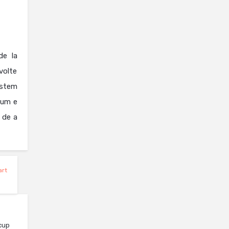
de la
volte
istem
cum e
 de a
rt
cup