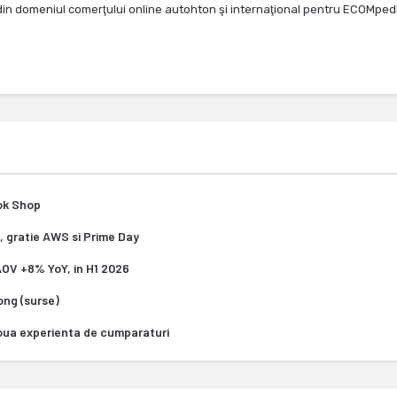
te din domeniul comerţului online autohton şi internaţional pentru ECOMped
Tok Shop
, gratie AWS si Prime Day
 AOV +8% YoY, in H1 2026
Kong (surse)
oua experienta de cumparaturi