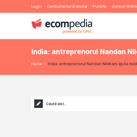
Login
Consultanta Gratuita
Puncte
Cursuri Onlin
India: antreprenorul Nandan Nil
Home
-
India: antreprenorul Nandan Nilekani ajuta mic