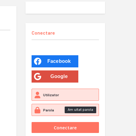
Conectare
Facebook
Google
Am uitat parola