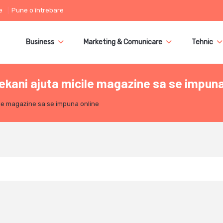
e
Pune o întrebare
Business
Marketing & Comunicare
Tehnic
ekani ajuta micile magazine sa se impuna
ile magazine sa se impuna online