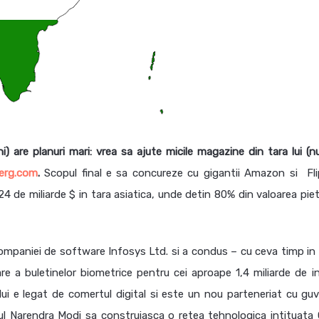
) are planuri mari: vrea sa ajute micile magazine din tara lui (n
erg.com
.
Scopul final e sa concureze cu gigantii Amazon si Fli
 24 de miliarde $ in tara asiatica, unde detin 80% din valoarea pie
i companiei de software Infosys Ltd. si a condus – cu ceva timp in
a buletinelor biometrice pentru cei aproape 1,4 miliarde de in
lui e legat de comertul digital si este un nou parteneriat cu guv
trul Narendra Modi sa construiasca o retea tehnologica intituata