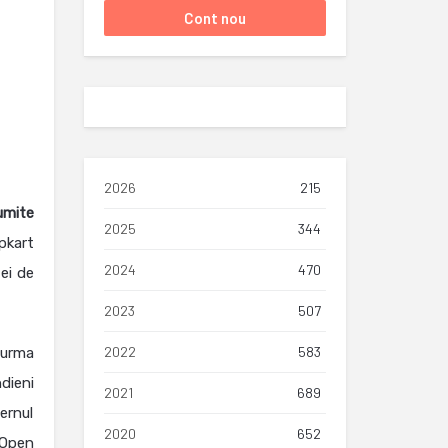
2026
215
umite
2025
344
pkart
2024
470
tei de
2023
507
2022
583
 urma
dieni
2021
689
ernul
2020
652
 Open