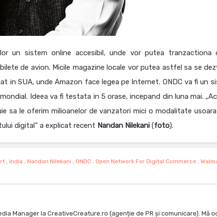
ilor un sistem online accesibil, unde vor putea tranzactiona 
bilete de avion. Micile magazine locale vor putea astfel sa se dez
mplat in SUA, unde Amazon face legea pe Internet. ONDC va fi un s
 mondial. Ideea va fi testata in 5 orase, incepand din luna mai. „A
 sa le oferim milioanelor de vanzatori mici o modalitate usoara
ului digital” a explicat recent
Nandan Nilekani
(
foto
).
rt
,
India
,
Nandan Nilekani
,
ONDC
,
Open Network For Digital Commerce
,
Walma
edia Manager la CreativeCreature.ro (agenție de PR și comunicare). Mă o