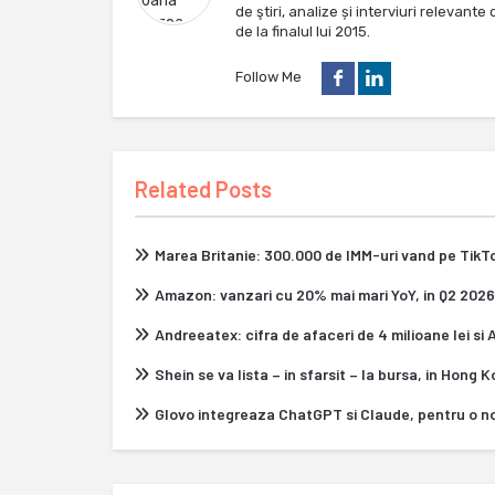
de ştiri, analize și interviuri relevan
de la finalul lui 2015.
Follow Me
Related Posts
Marea Britanie: 300.000 de IMM-uri vand pe Tik
Amazon: vanzari cu 20% mai mari YoY, in Q2 2026
Andreeatex: cifra de afaceri de 4 milioane lei si
Shein se va lista – in sfarsit – la bursa, in Hong 
Glovo integreaza ChatGPT si Claude, pentru o n