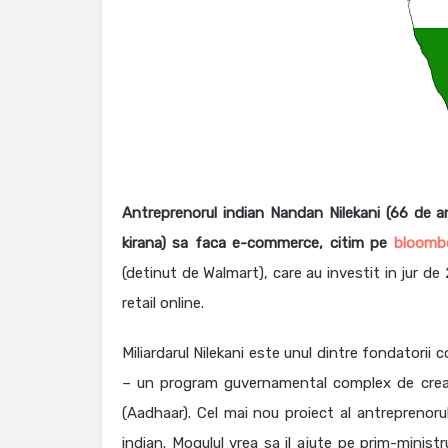
Antreprenorul indian Nandan Nilekani (66 de ani
kirana) sa faca e-commerce, citim pe
bloomb
(detinut de Walmart), care au investit in jur de
retail online.
Miliardarul Nilekani este unul dintre fondatori
– un program guvernamental complex de creare 
(Aadhaar). Cel mai nou proiect al antreprenoru
indian. Mogulul vrea sa il ajute pe prim-minis