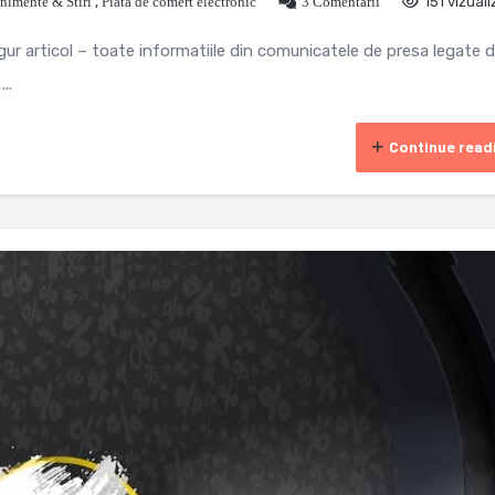
nimente & Stiri
,
Piata de comert electronic
3 Comentarii
151 vizuali
ngur articol – toate informatiile din comunicatele de presa legate d
..
Continue read