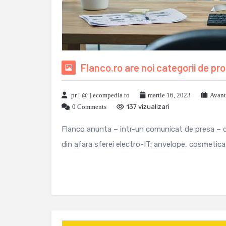
Flanco.ro are noi categorii de pro
pr [ @ ] ecompedia ro
martie 16, 2023
Avant
0 Comments
137 vizualizari
Flanco anunta – intr-un comunicat de presa – ca
din afara sferei electro-IT: anvelope, cosmetica s