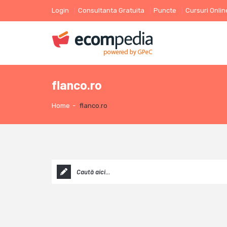
Login
Consultanta Gratuita
Puncte
Cursuri Onlin
flanco.ro
Home
-
flanco.ro