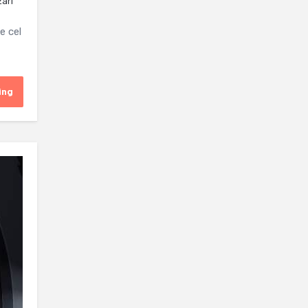
zari
e cel
ing