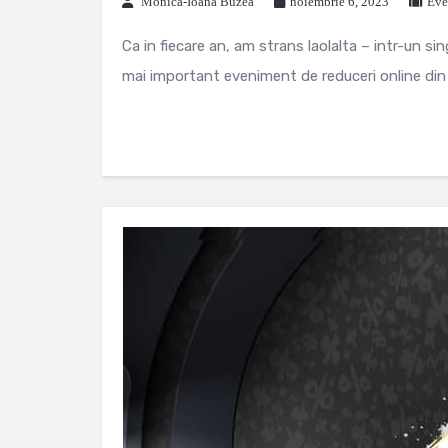
Monica-Ioana Buzea
noiembrie 6, 2023
Eve
Ca in fiecare an, am strans laolalta – intr-un si
mai important eveniment de reduceri online din .