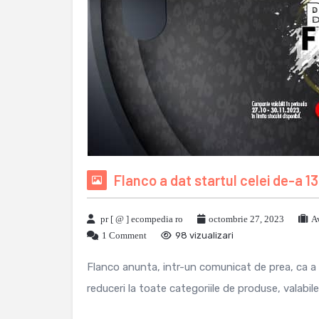
Flanco a dat startul celei de-a 13
pr [ @ ] ecompedia ro
octombrie 27, 2023
A
1 Comment
98 vizualizari
Flanco anunta, intr-un comunicat de prea, ca a d
reduceri la toate categoriile de produse, valabile 