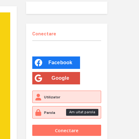
Conectare
Facebook
Google
Am uitat parola