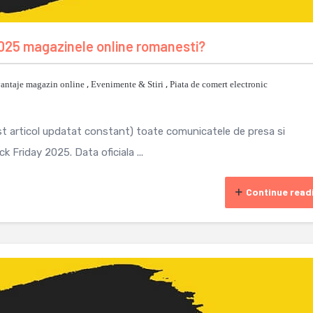
2025 magazinele online romanesti?
antaje magazin online
,
Evenimente & Stiri
,
Piata de comert electronic
st articol updatat constant) toate comunicatele de presa si
k Friday 2025. Data oficiala ...
Continue read