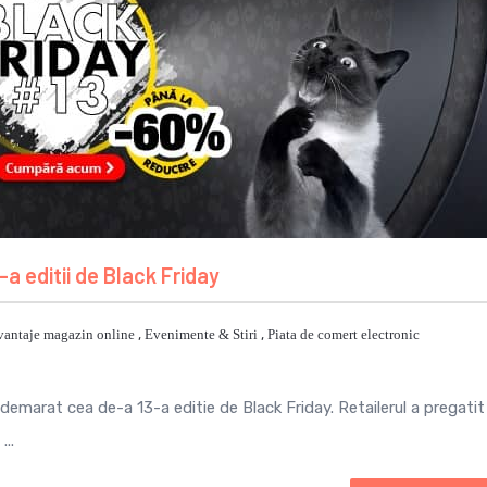
-a editii de Black Friday
vantaje magazin online
,
Evenimente & Stiri
,
Piata de comert electronic
emarat cea de-a 13-a editie de Black Friday. Retailerul a pregatit
...