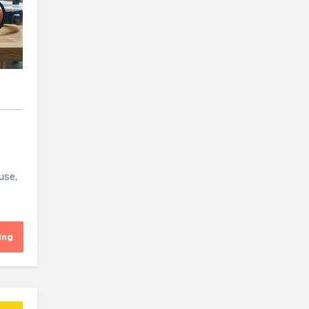
use,
ing