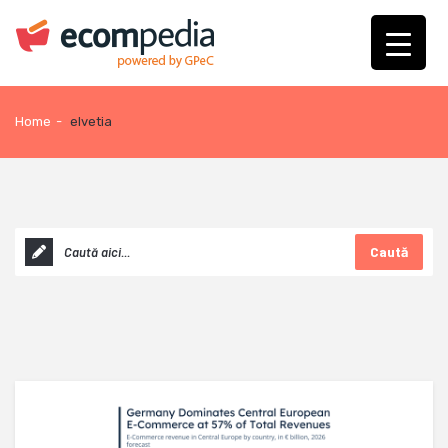
Home
-
elvetia
Caută