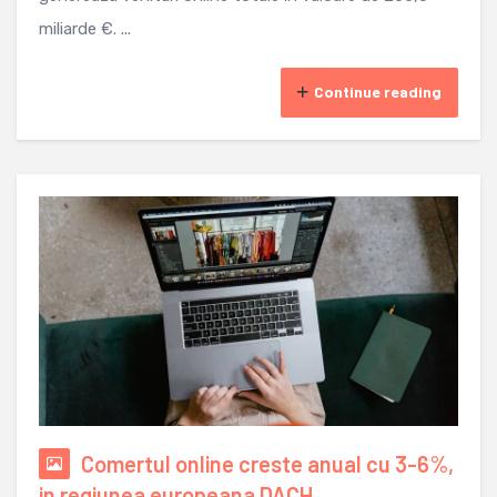
miliarde €. ...
Continue reading
Comertul online creste anual cu 3-6%,
in regiunea europeana DACH