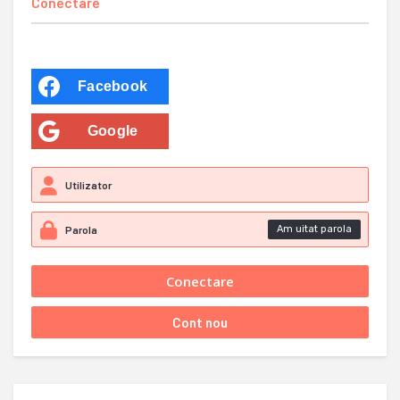
Conectare
Facebook
Google
Am uitat parola