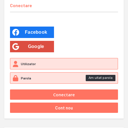
Conectare
Facebook
Google
Am uitat parola