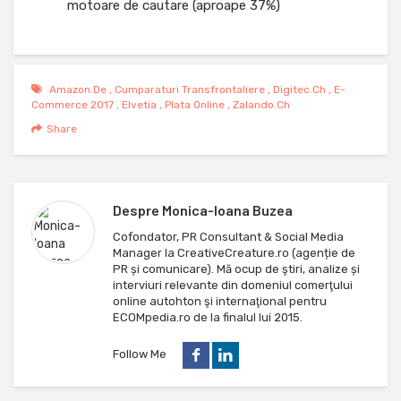
motoare de cautare (aproape 37%)
Amazon.de
,
Cumparaturi Transfrontaliere
,
Digitec.ch
,
E-
Commerce 2017
,
Elvetia
,
Plata Online
,
Zalando.ch
Share
Despre
Monica-Ioana Buzea
Cofondator, PR Consultant & Social Media
Manager la CreativeCreature.ro (agenție de
PR și comunicare). Mă ocup de ştiri, analize și
interviuri relevante din domeniul comerţului
online autohton şi internaţional pentru
ECOMpedia.ro de la finalul lui 2015.
Follow Me