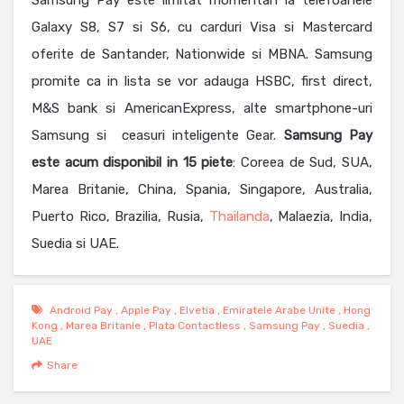
Samsung Pay este limitat momentan la telefoanele
Galaxy S8, S7 si S6, cu carduri Visa si Mastercard
oferite de Santander, Nationwide si MBNA. Samsung
promite ca in lista se vor adauga HSBC, first direct,
M&S bank si AmericanExpress, alte smartphone-uri
Samsung si ceasuri inteligente Gear.
Samsung Pay
este acum disponibil in 15 piete
: Coreea de Sud, SUA,
Marea Britanie, China, Spania, Singapore, Australia,
Puerto Rico, Brazilia, Rusia,
Thailanda
, Malaezia, India,
Suedia si UAE.
Android Pay
,
Apple Pay
,
Elvetia
,
Emiratele Arabe Unite
,
Hong
Kong
,
Marea Britanie
,
Plata Contactless
,
Samsung Pay
,
Suedia
,
UAE
Share