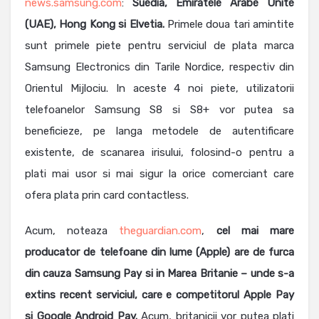
news.samsung.com
:
Suedia, Emiratele Arabe Unite
(UAE), Hong Kong si Elvetia.
Primele doua tari amintite
sunt primele piete pentru serviciul de plata marca
Samsung Electronics din Tarile Nordice, respectiv din
Orientul Mijlociu. In aceste 4 noi piete, utilizatorii
telefoanelor Samsung S8 si S8+ vor putea sa
beneficieze, pe langa metodele de autentificare
existente, de scanarea irisului, folosind-o pentru a
plati mai usor si mai sigur la orice comerciant care
ofera plata prin card contactless.
Acum, noteaza
theguardian.com
,
cel mai mare
producator de telefoane din lume (Apple) are de furca
din cauza Samsung Pay si in Marea Britanie – unde s-a
extins recent serviciul, care e competitorul Apple Pay
si Google Android Pay.
Acum, britanicii vor putea plati