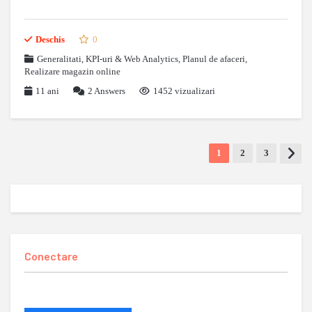
Deschis
0
Generalitati
,
KPI-uri & Web Analytics
,
Planul de afaceri
,
Realizare magazin online
11 ani
2
Answers
1452 vizualizari
1
2
3
Conectare