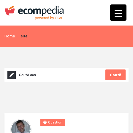
Home
-
site
Caută
Question