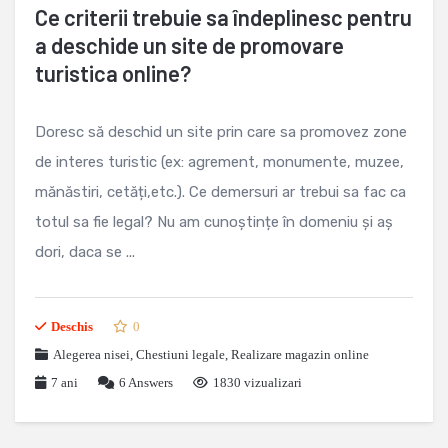
Ce criterii trebuie sa îndeplinesc pentru
a deschide un site de promovare
turistica online?
Doresc să deschid un site prin care sa promovez zone
de interes turistic (ex: agrement, monumente, muzee,
mănăstiri, cetăți,etc.). Ce demersuri ar trebui sa fac ca
totul sa fie legal? Nu am cunoștințe în domeniu și aș
dori, daca se ...
Deschis
0
Alegerea nisei
,
Chestiuni legale
,
Realizare magazin online
7 ani
6
Answers
1830 vizualizari