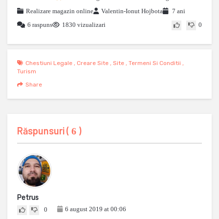
Realizare magazin online
Valentin-Ionut Hojbota
7 ani
6 raspuns
1830 vizualizari
0
Chestiuni Legale
,
Creare Site
,
Site
,
Termeni Si Conditii
,
Turism
Share
Răspunsuri (
)
6
Petrus
6 august 2019 at 00:06
0