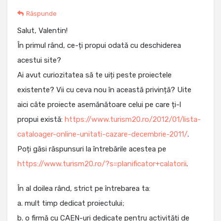
Răspunde
Salut, Valentin!
În primul rând, ce-ți propui odată cu deschiderea
acestui site?
Ai avut curiozitatea să te uiți peste proiectele
existente? Vii cu ceva nou în această privință? Uite
aici câte proiecte asemănătoare celui pe care ți-l
propui există:
https://www.turism20.ro/2012/01/lista-
cataloager-online-unitati-cazare-decembrie-2011/
.
Poți găsi răspunsuri la întrebările acestea pe
https://www.turism20.ro/?s=planificator+calatorii
.
În al doilea rând, strict pe întrebarea ta:
a. mult timp dedicat proiectului;
b. o firmă cu CAEN-uri dedicate pentru activități de