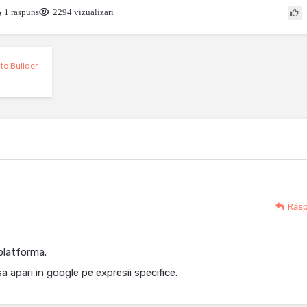
1 raspuns
2294 vizualizari
ite Builder
Răs
platforma.
 apari in google pe expresii specifice.