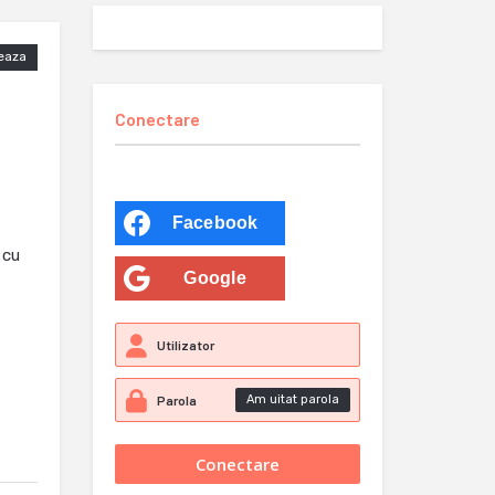
eaza
Conectare
Facebook
 cu
Google
Am uitat parola