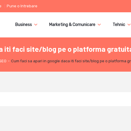
e
Pune o întrebare
Business
Marketing & Comunicare
Tehnic
 iti faci site/blog pe o platforma gratuit
SEO
-
Cum faci sa apari in google daca iti faci site/blog pe o platforma g