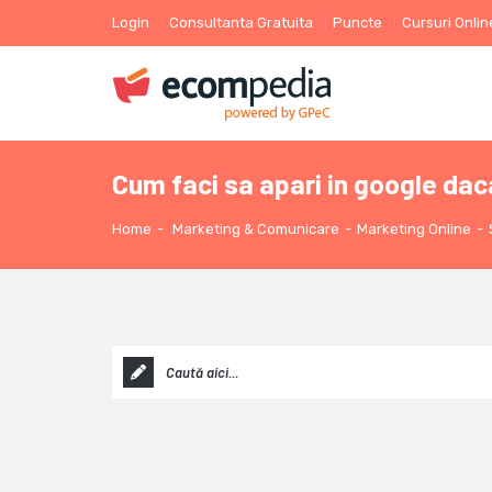
Login
Consultanta Gratuita
Puncte
Cursuri Onlin
Cum faci sa apari in google daca
Home
-
Marketing & Comunicare
-
Marketing Online
-