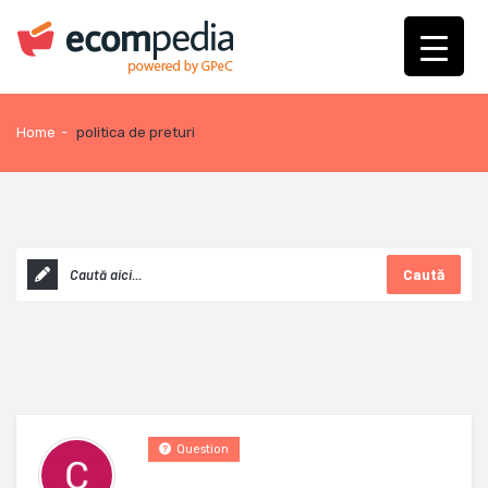
Home
-
politica de preturi
Caută
Question