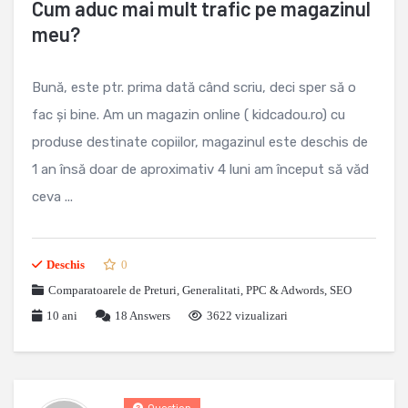
Cum aduc mai mult trafic pe magazinul
meu?
Bună, este ptr. prima dată când scriu, deci sper să o
fac și bine. Am un magazin online ( kidcadou.ro) cu
produse destinate copiilor, magazinul este deschis de
1 an însă doar de aproximativ 4 luni am început să văd
ceva ...
Deschis
0
Comparatoarele de Preturi
,
Generalitati
,
PPC & Adwords
,
SEO
10 ani
18
Answers
3622 vizualizari